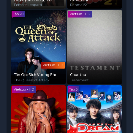
Female Leopard
Ranma1/2
Tập 20
Vietsub - HD
Vietsub - HD
Tấn Giai Đích Vương Phi
Chúc thư
The Queen of Attack
Testament
Vietsub - HD
Tập 5