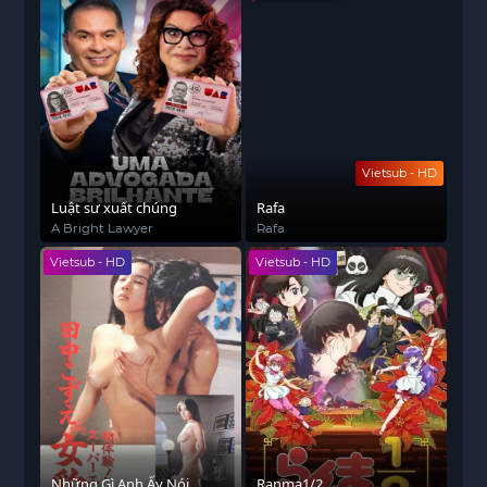
Vietsub - HD
Luật sư xuất chúng
Rafa
A Bright Lawyer
Rafa
Vietsub - HD
Vietsub - HD
Những Gì Anh Ấy Nói
Ranma1/2