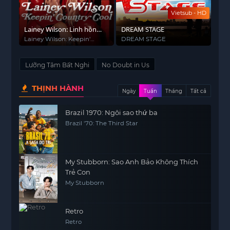
Vietsub - HD
Lainey Wilson: Linh hồn
DREAM STAGE
nhạc đồng quê
Lainey Wilson: Keepin'
DREAM STAGE
Country Cool
Lưỡng Tâm Bất Nghi
No Doubt in Us
THỊNH HÀNH
Ngày
Tuần
Tháng
Tất cả
Brazil 1970: Ngôi sao thứ ba
Brazil '70: The Third Star
My Stubborn: Sao Anh Bảo Không Thích
Trẻ Con
My Stubborn
Retro
Retro