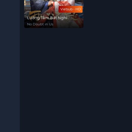
Vietsub - HD
Lưỡng Tâm Bất Nghi
No Doubt in Us