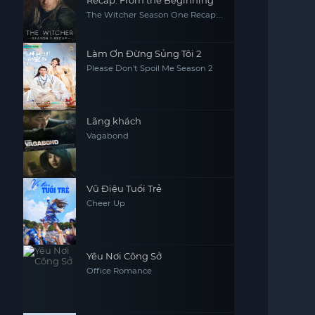
Recap: From the Beginning
The Witcher Season One Recap:
From the Beginning
Làm Ơn Đừng Sủng Tôi 2
Please Don't Spoil Me Season 2
Lãng khách
Vagabond
Vũ Điệu Tuổi Trẻ
Cheer Up
Yêu Nơi Công Sở
Office Romance