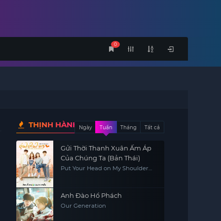
0
THỊNH HÀNH
Ngày
Tuần
Tháng
Tất cả
Gửi Thời Thanh Xuân Ấm Áp
Của Chúng Ta (Bản Thái)
Put Your Head on My Shoulder
2021
Anh Đào Hổ Phách
Our Generation