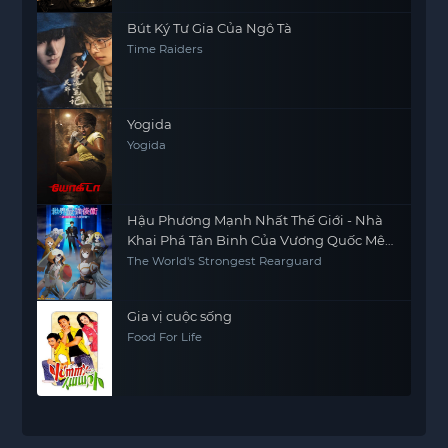
Bút Ký Tư Gia Của Ngô Tà
Time Raiders
Yogida
Yogida
Hậu Phương Mạnh Nhất Thế Giới - Nhà
Khai Phá Tân Binh Của Vương Quốc Mê
Cung
The World's Strongest Rearguard
Gia vị cuộc sống
Food For Life