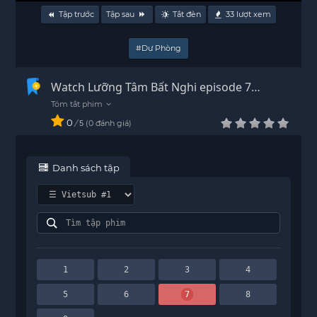
Tập trước
Tập sau
Tắt đèn
33
lượt xem
#Dự Phòng
Watch Lưỡng Tâm Bất Nghi episode 7
Vietsub - HD
0
/
0
đánh giá
5
Danh sách tập
1
2
3
4
5
6
7
8