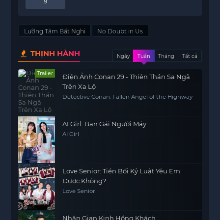
9
Lưỡng Tâm Bất Nghi
No Doubt in Us
THỊNH HÀNH
Ngày
Tuần
Tháng
Tất cả
Trailer
Điện Ảnh Conan 29 - Thiên Thần Sa Ngã
Trên Xa Lộ
Detective Conan: Fallen Angel of the Highway
AI Girl: Bạn Gái Người Máy
AI Girl
Love Senior: Tiền Bối Kỷ Luật Yêu Em
Được Không?
Love Senior
Nhân Gian Kinh Hồng Khách