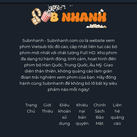
Subnhanh
- Subnhanh.com.co là website xem
phim Vietsub tốc độ cao, cập nhật liên tục các bộ
phim mới nhất với chất lượng Full HD. Kho phim
đa dạng từ hành động, tình cảm, hoạt hình đến
phim bộ Hàn Quốc, Trung Quốc, Âu Mỹ. Giao
diện thân thiện, không quảng cáo làm gián
đoạn trải nghiệm xem phim của bạn. Hãy đồng
hành cùng Subnhanh để không bỏ lỡ bất kỳ siêu
phẩm nào mỗi ngày!
Trang
Giới
Điều
Khiếu
Chính
Liên
Chủ
Thiệu
khoản
nại
Sách
hệ
sử
bản
Bảo
quảng
dụng
quyền
Mật
cáo