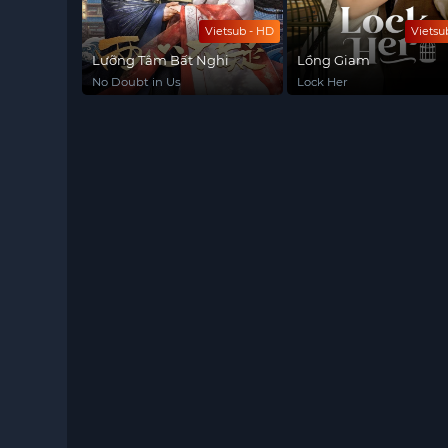
Vietsub - HD
Vietsu
Lưỡng Tâm Bất Nghi
Lồng Giam
No Doubt in Us
Lock Her