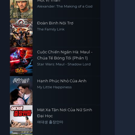
Một Vị Thần
Alexander: The Making of a God
Đoàn Binh Nội Trợ
The Family Link
Cuộc Chiến Ngân Hà: Maul -
Chúa Tể Bóng Tối (Phần 1)
Star Wars: Maul - Shadow Lord
Hạnh Phúc Nhỏ Của Anh
My Little Happiness
Mát Xa Tận Nơi Của Nữ Sinh
Đại Học
여대생 출장안마