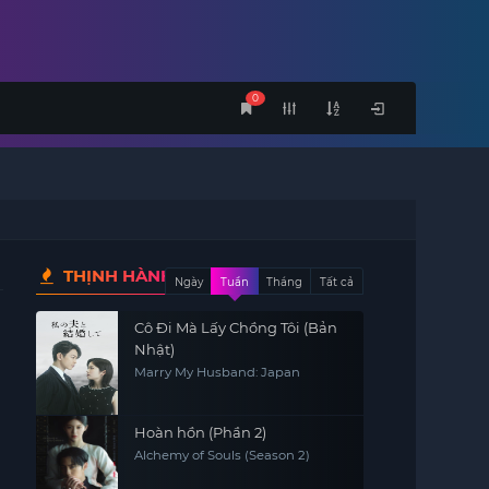
0
THỊNH HÀNH
Ngày
Tuần
Tháng
Tất cả
Cô Đi Mà Lấy Chồng Tôi (Bản
Nhật)
Marry My Husband: Japan
Hoàn hồn (Phần 2)
Alchemy of Souls (Season 2)