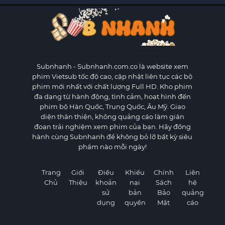
Subnhanh
- Subnhanh.com.co là website xem
phim Vietsub tốc độ cao, cập nhật liên tục các bộ
phim mới nhất với chất lượng Full HD. Kho phim
đa dạng từ hành động, tình cảm, hoạt hình đến
phim bộ Hàn Quốc, Trung Quốc, Âu Mỹ. Giao
diện thân thiện, không quảng cáo làm gián
đoạn trải nghiệm xem phim của bạn. Hãy đồng
hành cùng Subnhanh để không bỏ lỡ bất kỳ siêu
phẩm nào mỗi ngày!
Trang
Giới
Điều
Khiếu
Chính
Liên
Chủ
Thiệu
khoản
nại
Sách
hệ
sử
bản
Bảo
quảng
dụng
quyền
Mật
cáo