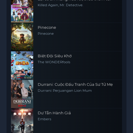
Killed Again, Mr. Detective.
Pinecone
Pinecone
Biệt Đội Siêu Khờ
The WONDERfools
Durrani: Cuộc Đấu Tranh Của Sư Tử Mẹ
Durrani: Perjuangan Lion Mum
Dư Tẫn Hành Giả
Embers