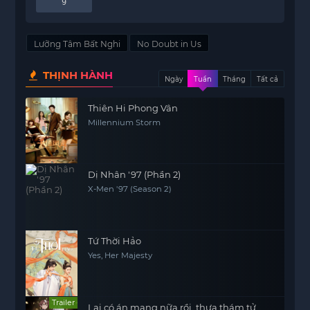
9
Lưỡng Tâm Bất Nghi
No Doubt in Us
THỊNH HÀNH
Ngày
Tuần
Tháng
Tất cả
Thiên Hi Phong Vân
Millennium Storm
Dị Nhân '97 (Phần 2)
X-Men '97 (Season 2)
Tứ Thời Hảo
Yes, Her Majesty
Trailer
Lại có án mạng nữa rồi, thưa thám tử.