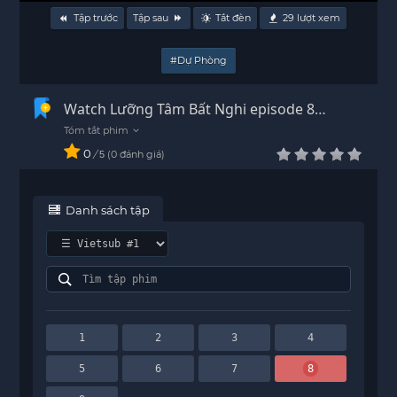
Tập trước
Tập sau
Tắt đèn
29
lượt xem
#Dự Phòng
Watch Lưỡng Tâm Bất Nghi episode 8
Vietsub - HD
0
/
0
đánh giá
5
Danh sách tập
1
2
3
4
5
6
7
8