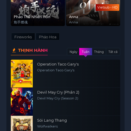
Vietsub - HD
Pháo Thủ Nhiên Hồn
Anna
炮手燃魂
Anna
Fireworks
Pháo Hoa
THỊNH HÀNH
Ngày
Tuần
Tháng
Tất cả
Operation Taco Gary's
Operation Taco Gary's
Devil May Cry (Phần 2)
Devil May Cry (Season 2)
Sói Lang Thang
Wolfwalkers