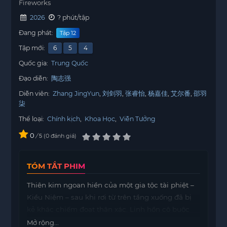
Fireworks
2026
? phút/tập
Đang phát:
Tập 12
Tập mới:
6
5
4
Quốc gia:
Trung Quốc
Đạo diễn:
陶志强
Diễn viên:
Zhang JingYun
刘剑羽
张睿怡
杨嘉佳
艾尔番
邵羽
柒
Thể loại:
Chính kịch
,
Khoa Học
,
Viễn Tưởng
0
/
0
đánh giá
5
TÓM TẮT PHIM
Thiên kim ngoan hiền của một gia tộc tài phiệt –
Kiều Niệm – sau khi rơi từ trên tầng xuống đã bị
kẻ khác chiếm đoạt thân xác. Linh hồn cô buộc
phải nhập vào cơ thể của Giang Trạch Thần. Nếu
Mở rộng...