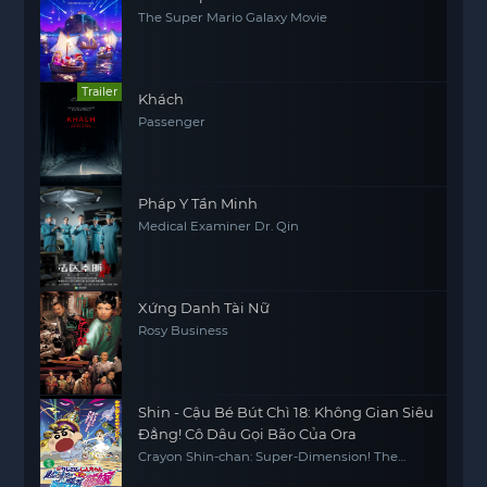
The Super Mario Galaxy Movie
Trailer
Khách
Passenger
Pháp Y Tần Minh
Medical Examiner Dr. Qin
Xứng Danh Tài Nữ
Rosy Business
Shin - Cậu Bé Bút Chì 18: Không Gian Siêu
Đẳng! Cô Dâu Gọi Bão Của Ora
Crayon Shin-chan: Super-Dimension! The
Storm Called My Bride