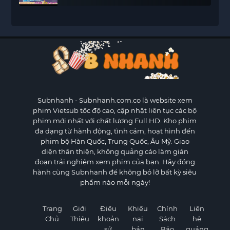
Subnhanh
- Subnhanh.com.co là website xem
phim Vietsub tốc độ cao, cập nhật liên tục các bộ
phim mới nhất với chất lượng Full HD. Kho phim
đa dạng từ hành động, tình cảm, hoạt hình đến
phim bộ Hàn Quốc, Trung Quốc, Âu Mỹ. Giao
diện thân thiện, không quảng cáo làm gián
đoạn trải nghiệm xem phim của bạn. Hãy đồng
hành cùng Subnhanh để không bỏ lỡ bất kỳ siêu
phẩm nào mỗi ngày!
Trang
Giới
Điều
Khiếu
Chính
Liên
Chủ
Thiệu
khoản
nại
Sách
hệ
sử
bản
Bảo
quảng