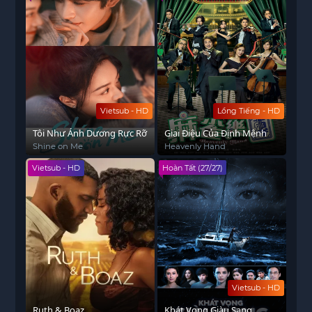
Vietsub - HD
Lồng Tiếng - HD
Tôi Như Ánh Dương Rực Rỡ
Giai Điệu Của Định Mệnh
Shine on Me
Heavenly Hand
Vietsub - HD
Hoàn Tất (27/27)
Vietsub - HD
Ruth & Boaz
Khát Vọng Giàu Sang