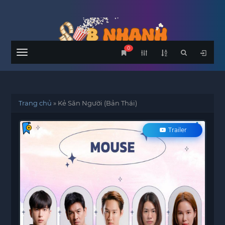
0
Menu
Trang chủ
»
Kẻ Săn Người (Bản Thái)
Trailer