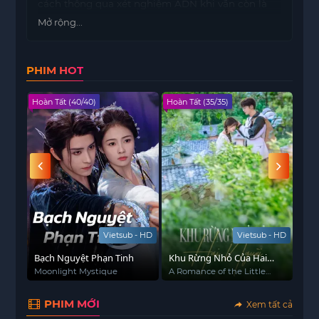
cách thông qua xét nghiệm ADN khi vẫn còn là
bào thai. Mang trong người loại gen hiếm này,
Mở rộng...
cảnh sát trẻ tuổi Pacharawit luôn phải tìm cách
kiềm chế bản thân để không phạm phải sai lầm
PHIM HOT
không thể cứu vãn. Cuộc sống của Pacharawit lại
càng thêm phức tạp khi anh tham gia vào cuộc
Hoàn Tất (40/40)
Hoàn Tất (35/35)
Viet
lùng bắt một tên sát nhân biến thái cùng với
Ramil, một cảnh sát vốn rất căm ghét những kẻ
mang gen rối loạn nhân cách như anh.
Vietsub - HD
Vietsub - HD
Bạch Nguyệt Phạn Tinh
Khu Rừng Nhỏ Của Hai
Mối
osso
Người
 of
Moonlight Mystique
A Romance of the Little
여교
Forest
PHIM MỚI
Xem tất cả