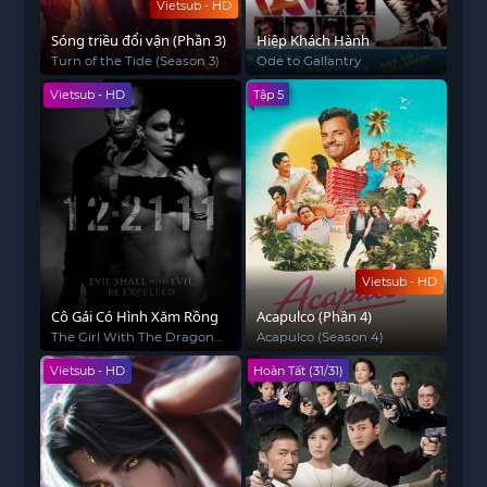
Vietsub - HD
Sóng triều đổi vận (Phần 3)
Hiệp Khách Hành
Turn of the Tide (Season 3)
Ode to Gallantry
Vietsub - HD
Tập 5
Vietsub - HD
Cô Gái Có Hình Xăm Rồng
Acapulco (Phần 4)
The Girl With The Dragon
Acapulco (Season 4)
Tattoo
Vietsub - HD
Hoàn Tất (31/31)