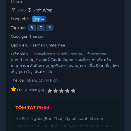
Mouse
2025
37phút/tập
Đang phát:
Tập 14
Tập mới:
8
7
6
Quốc gia:
Thái Lan
Đạo diễn:
Haeman Chatemee
Diễn viên:
Dhanyabhorn Sondhikandha
Gift Wattana
Kumthorntip
ขจรศักดิ์ รัตนนิสสัย
ชลธร คงยิ่งยง
ชาคริต แย้ม
นาม
ชานน สันตินธรกุล
ญารินดา บุนนาค
ทสร กลิ่นเนียม
เพ็ญเพ็ชร
เพ็ญกุล
เรวิญานันท์ ทาเกิด
Thể loại:
Bí ẩn
,
Chính kịch
0
/
0
đánh giá
5
TÓM TẮT PHIM
Kẻ Săn Người (Bản Thái) lấy bối cảnh khi con
người có thể xác định những kẻ rối loạn đa nhân