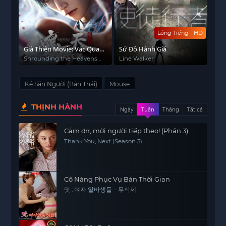
Lồng Tiếng - HD
Già Thiên Movie: Vác Quan
Sứ Đồ Hành Giả
Tài Chiến Vương Đằng
Shrounding the Heavens
Line Walker
Movie：Fighting Against
Wang Teng with Copper
Kẻ Săn Người (Bản Thái)
Mouse
Coffin
THỊNH HÀNH
Ngày
Tuần
Tháng
Tất cả
Cảm ơn, mời người tiếp theo! (Phần 3)
Thank You, Next (Season 3)
Cô Nàng Phục Vụ Bán Thời Gian
맛 : 여자 알바생들 – 무삭제