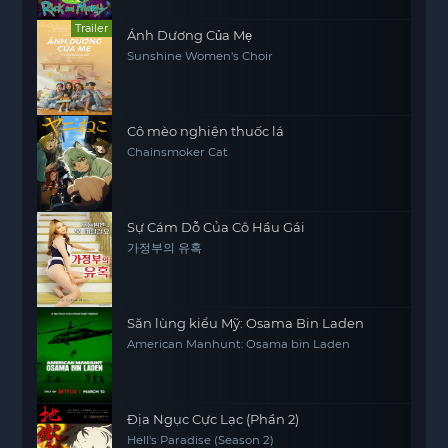
Trailer
Ánh Dương Của Mẹ
Sunshine Women's Choir
Cô mèo nghiện thuốc lá
Chainsmoker Cat
Sự Cám Dỗ Của Cô Hầu Gái
가정부의 유혹
Săn lùng kiểu Mỹ: Osama Bin Laden
American Manhunt: Osama bin Laden
Địa Ngục Cực Lạc (Phần 2)
Hell's Paradise (Season 2)