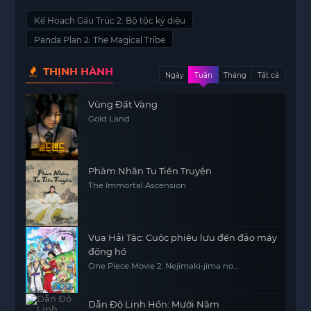
Kế Hoạch Gấu Trúc 2: Bộ tộc kỳ diệu
Panda Plan 2: The Magical Tribe
THỊNH HÀNH
Ngày
Tuần
Tháng
Tất cả
Vùng Đất Vàng
Gold Land
Phàm Nhân Tu Tiên Truyện
The Immortal Ascension
Vua Hải Tặc: Cuộc phiêu lưu đến đảo máy
đồng hồ
One Piece Movie 2: Nejimaki-jima no
Daibouken, One Piece: Nejimakijima no
Bouken, One Piece: Nejimaki Shima no
Bouken
Dẫn Độ Linh Hồn: Mười Năm