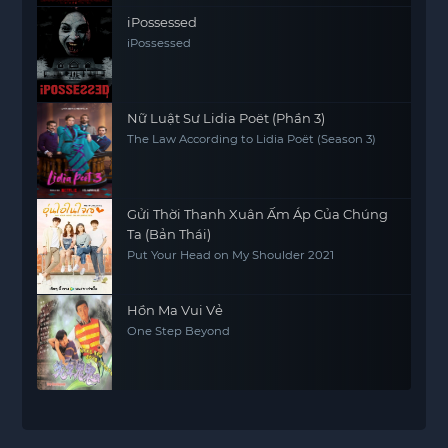
iPossessed
iPossessed
Nữ Luật Sư Lidia Poët (Phần 3)
The Law According to Lidia Poët (Season 3)
Gửi Thời Thanh Xuân Ấm Áp Của Chúng
Ta (Bản Thái)
Put Your Head on My Shoulder 2021
Hồn Ma Vui Vẻ
One Step Beyond