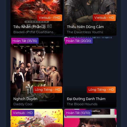
Vietsub - FHD
Vietsub - HD
Tiêu Nhân (Phần 2)
Thiếu Niên Dũng Cảm
Blades of the Guardians
The Dauntless Youths
Season 2
Hoàn Tất (35/35)
Hoàn Tất (20/20)
Lồng Tiếng - HD
Lồng Tiếng - HD
Nghịch Duyên
Đại Đường Danh Thám
Daddy Cool
The Blood Hounds
Vietsub - HD
Hoàn Tất (10/10)