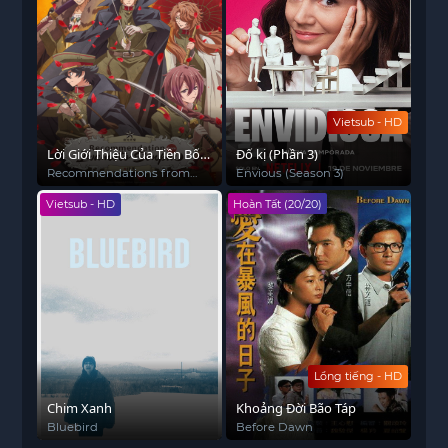
Vietsub - HD
Lời Giới Thiệu Của Tiền Bối
Đố kị (Phần 3)
Iwamoto
Recommendations from
Envious (Season 3)
Iwamoto-Senpai
Vietsub - HD
Hoàn Tất (20/20)
Lồng tiếng - HD
Chim Xanh
Khoảng Đời Bão Táp
Bluebird
Before Dawn