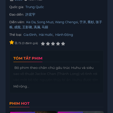
Quốc gia:
Trung Quốc
Đạo diễn:
許宏宇
Diễn viên:
Ke Da
Song Muzi
Wang Chengsi
于洋
喬杉
张子
栋
成龍
王影璐
馮滿
马丽
Thể loại:
Gia Đình
,
Hài Hước
,
Hành Động
0
/
0
đánh giá
5
TÓM TẮT PHIM
Bộ phim theo chân chú gấu trúc Huhu và siêu
sao võ thuật Jackie Chan (Thành Long) vô tình rơi
vào một bộ tộc nguyên thủy bí ẩn. Huhu được tôn
sùng là “thần thú” giúp giải cứu bộ tộc, dẫn đến
Mở rộng...
một cuộc phiêu lưu hài hước và hành động dở
khóc dở cười.
PHIM HOT