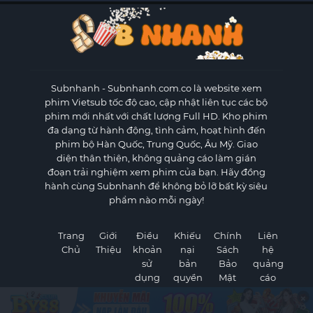
Subnhanh
- Subnhanh.com.co là website xem
phim Vietsub tốc độ cao, cập nhật liên tục các bộ
phim mới nhất với chất lượng Full HD. Kho phim
đa dạng từ hành động, tình cảm, hoạt hình đến
phim bộ Hàn Quốc, Trung Quốc, Âu Mỹ. Giao
diện thân thiện, không quảng cáo làm gián
đoạn trải nghiệm xem phim của bạn. Hãy đồng
hành cùng Subnhanh để không bỏ lỡ bất kỳ siêu
phẩm nào mỗi ngày!
Trang
Giới
Điều
Khiếu
Chính
Liên
Chủ
Thiệu
khoản
nại
Sách
hệ
sử
bản
Bảo
quảng
dụng
quyền
Mật
cáo
×