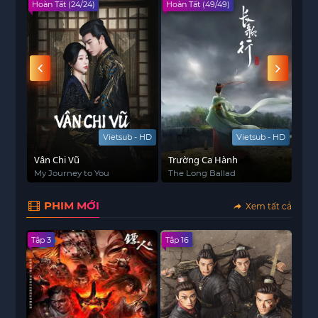
Hoàn Tất (24/24)
Hoàn Tất (49/49)
Viet
 - HD
Vietsub - HD
Vietsub - HD
ế
Vân Chi Vũ
Trường Ca Hành
One
t
My Journey to You
The Long Ballad
ワ
PHIM MỚI
Xem tất cả
Tập 3
Tập 16