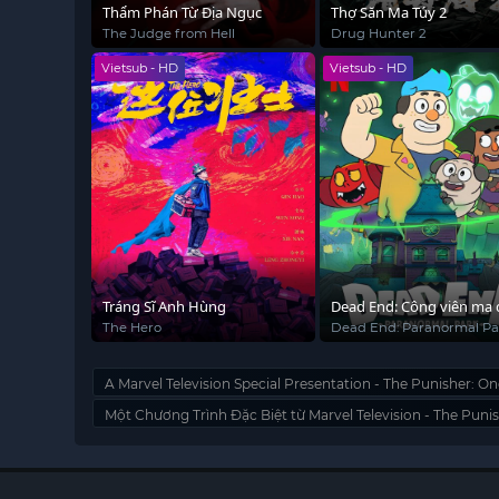
Thẩm Phán Từ Địa Ngục
Thợ Săn Ma Túy 2
The Judge from Hell
Drug Hunter 2
Vietsub - HD
Vietsub - HD
Tráng Sĩ Anh Hùng
Dead End: Công viên ma 
The Hero
Dead End: Paranormal Pa
A Marvel Television Special Presentation - The Punisher: One
Một Chương Trình Đặc Biệt từ Marvel Television - The Pun