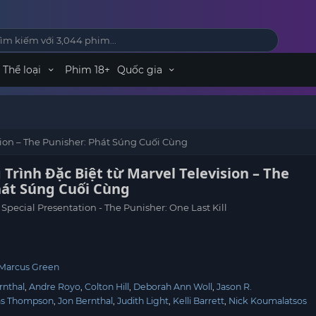
Thể loại
Phim 18+
Quốc gia
sion – The Punisher: Phát Súng Cuối Cùng
rình Đặc Biệt từ Marvel Television – The
hát Súng Cuối Cùng
 Special Presentation - The Punisher: One Last Kill
 Marcus Green
rnthal
Andre Royo
Colton Hill
Deborah Ann Woll
Jason R.
as Thompson
Jon Bernthal
Judith Light
Kelli Barrett
Nick Koumalatsos