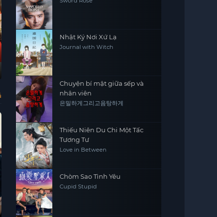
Sword Rose
Nhật Ký Nơi Xứ Lạ
Journal with Witch
Vietsub - HD
Vietsub - HD
Cạnh Tranh Thân
Hồi Chuông Lạ
Bảo tàng nhân loại
Mối
Thiện
Với
Friendly Rivalry
From
Renlei Bowuguan
Sec
Sis
Chuyện bí mật giữa sếp và
nhân viên
ả
은밀하게그리고음탕하게
Thiếu Niên Du Chi Một Tấc
Tương Tư
Love in Between
Chòm Sao Tình Yêu
Cupid Stupid