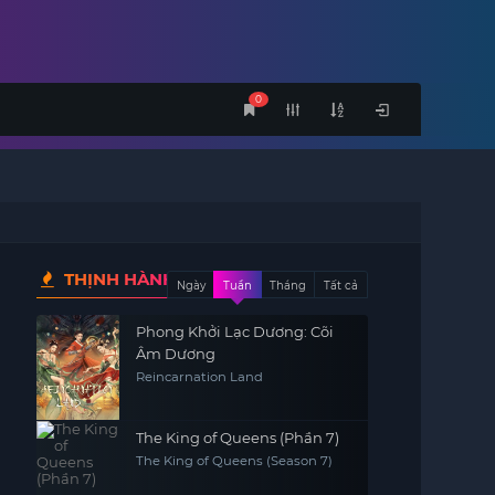
0
THỊNH HÀNH
Ngày
Tuần
Tháng
Tất cả
Phong Khởi Lạc Dương: Cõi
Âm Dương
Reincarnation Land
The King of Queens (Phần 7)
The King of Queens (Season 7)