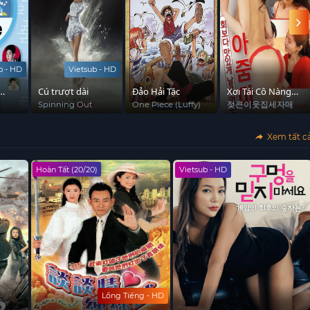
b - HD
Vietsub - HD
Cú trượt dài
Đảo Hải Tặc
Xơi Tái Cô Nàng
Azumi Xinh Đẹp
Spinning Out
One Piece (Luffy)
젖큰이웃집세자매
Xem tất c
Hoàn Tất (20/20)
Vietsub - HD
Lồng Tiếng - HD