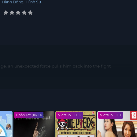
,
Hành Động
,
Hình Sự
e, an unexpected force pulls him back into the fight.
Hoàn Tất (10/10)
Vietsub - FHD
Vietsub - HD