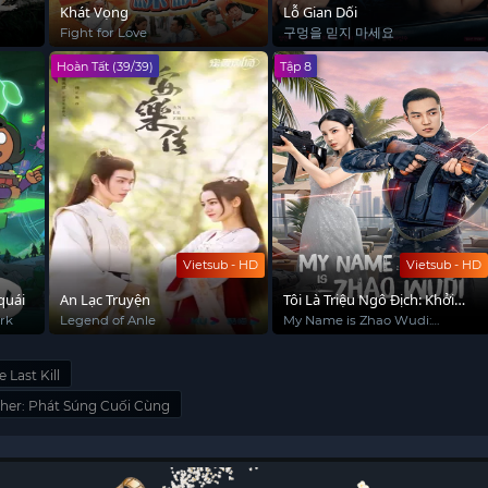
Khát Vọng
Lỗ Gian Dối
Fight for Love
구멍을 믿지 마세요
Hoàn Tất (39/39)
Tập 8
Vietsub - HD
Vietsub - HD
quái
An Lạc Truyện
Tôi Là Triệu Ngô Địch: Khởi
Động Lại
rk
Legend of Anle
My Name is Zhao Wudi:
Starting Over
 Last Kill
isher: Phát Súng Cuối Cùng