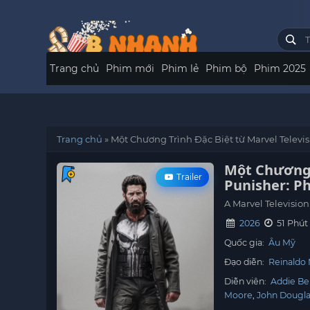
Trang chủ
Phim mới
Phim lẻ
Phim bộ
Phim 2025
Trang chủ
»
Một Chương Trình Đặc Biệt từ Marvel Televi
Một Chương T
Trailer
Punisher: P
A Marvel Television
2026
51 Phút
Quốc gia:
Âu Mỹ
Đạo diễn:
Reinaldo
Diễn viên:
Addie Be
Moore
John Dougl