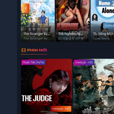
Vietsu
 hộ biển
The Stranger by
Trải Nghiệm BJ
Tôi Sống Một
Sứ mệnh
the Beach
Của VIP
Mình
uts: Above
The Stranger by
BJ여동생의 VIP 팬
I Live Alone
nd (Season
the Beach
방 : 내 동생이 벗방
n (Phần 1)
에 초대 됐다
PHIM MỚI
Hoàn Tất (14/14)
Vietsub - HD
Vietsub - HD