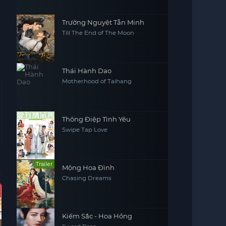
Trường Nguyệt Tẫn Minh
Till The End of The Moon
Thái Hành Dao
Motherhood of Taihang
Thông Điệp Tình Yêu
Swipe Tap Love
Trailer
Mộng Hoa Đình
Chasing Dreams
Hoàn Tất (16/16)
Hoàn Tất (10/10)
Vietsub - HD
Vie
Kiếm Sắc - Hoa Hồng