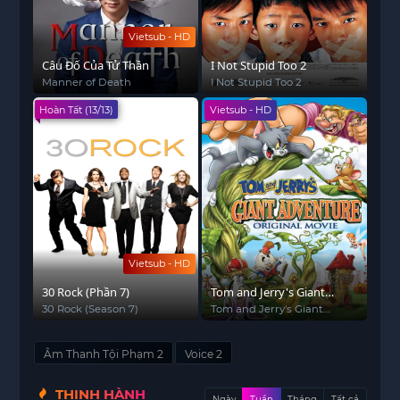
Vietsub - HD
Câu Đố Của Tử Thần
I Not Stupid Too 2
Manner of Death
I Not Stupid Too 2
Hoàn Tất (13/13)
Vietsub - HD
Vietsub - HD
30 Rock (Phần 7)
Tom and Jerry's Giant
Adventure
30 Rock (Season 7)
Tom and Jerry's Giant
Adventure
Âm Thanh Tội Phạm 2
Voice 2
THỊNH HÀNH
Ngày
Tuần
Tháng
Tất cả