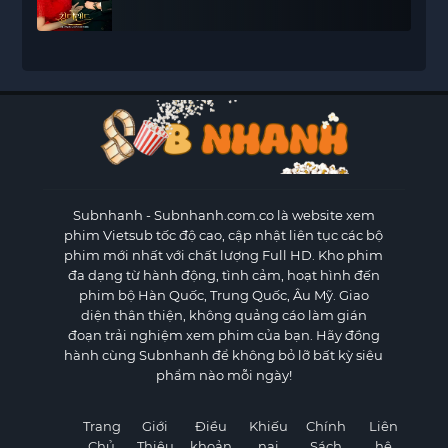
Subnhanh
- Subnhanh.com.co là website xem
phim Vietsub tốc độ cao, cập nhật liên tục các bộ
phim mới nhất với chất lượng Full HD. Kho phim
đa dạng từ hành động, tình cảm, hoạt hình đến
phim bộ Hàn Quốc, Trung Quốc, Âu Mỹ. Giao
diện thân thiện, không quảng cáo làm gián
đoạn trải nghiệm xem phim của bạn. Hãy đồng
hành cùng Subnhanh để không bỏ lỡ bất kỳ siêu
phẩm nào mỗi ngày!
Trang
Giới
Điều
Khiếu
Chính
Liên
Chủ
Thiệu
khoản
nại
Sách
hệ