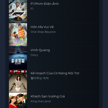
F1 Phim Điện Ảnh
F1
Hồn Ma Vui Vẻ
One Step Beyond
Vinh Quang
Glory
Kế Hoạch Của Cô Nàng Nội Trợ
빨아주는 여자
Khách Sạn Vương Giả
King the Land