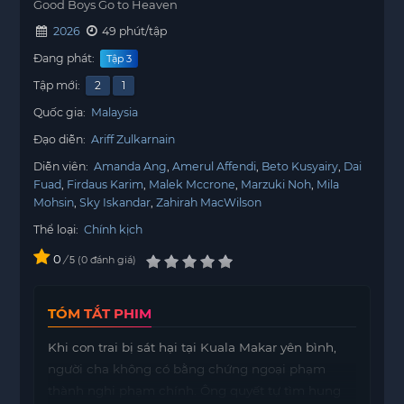
Good Boys Go to Heaven
2026
49 phút/tập
Đang phát:
Tập 3
Tập mới:
2
1
Quốc gia:
Malaysia
Đạo diễn:
Ariff Zulkarnain
Diễn viên:
Amanda Ang
Amerul Affendi
Beto Kusyairy
Dai
Fuad
Firdaus Karim
Malek Mccrone
Marzuki Noh
Mila
Mohsin
Sky Iskandar
Zahirah MacWilson
Thể loại:
Chính kịch
0
/
0
đánh giá
5
TÓM TẮT PHIM
Khi con trai bị sát hại tại Kuala Makar yên bình,
người cha không có bằng chứng ngoại phạm
thành nghi phạm chính. Ông quyết tự tìm hung