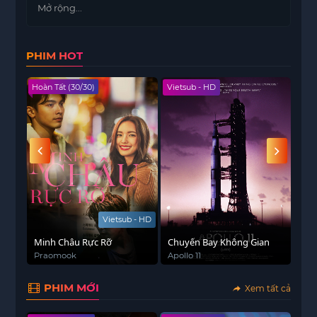
thủ thật sự để minh oan.
Mở rộng...
PHIM HOT
Hoàn Tất (30/30)
Vietsub - HD
Viet
Vietsub - HD
Minh Châu Rực Rỡ
Chuyến Bay Không Gian
Trò
Praomook
Apollo 11
Sex
PHIM MỚI
Xem tất cả