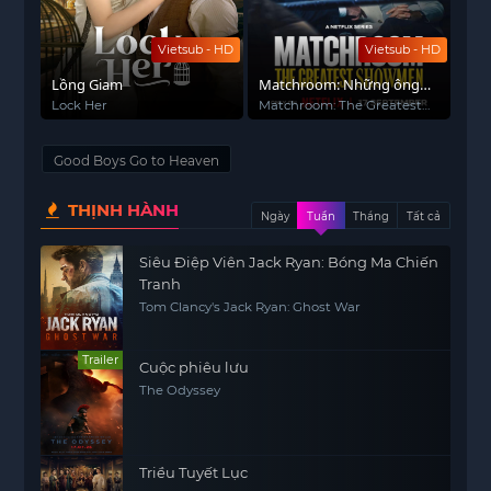
Vietsub - HD
Vietsub - HD
Lồng Giam
Matchroom: Những ông
bầu đẳng cấp
Lock Her
Matchroom: The Greatest
Showmen
Good Boys Go to Heaven
THỊNH HÀNH
Ngày
Tuần
Tháng
Tất cả
Siêu Điệp Viên Jack Ryan: Bóng Ma Chiến
Tranh
Tom Clancy's Jack Ryan: Ghost War
Trailer
Cuộc phiêu lưu
The Odyssey
Triều Tuyết Lục