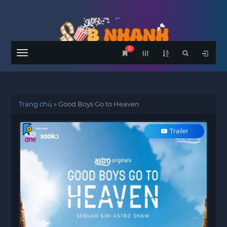
0
Menu
Trang chủ
»
Good Boys Go to Heaven
Trailer