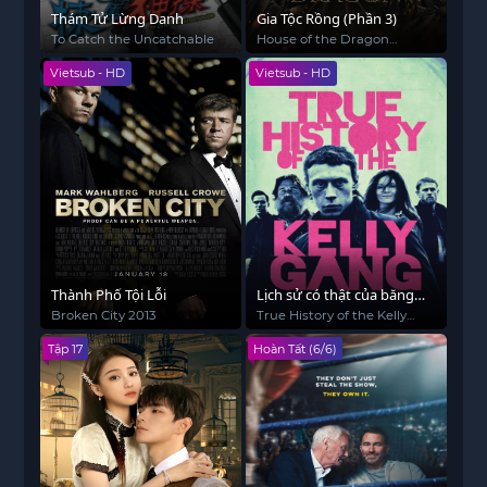
Thám Tử Lừng Danh
Gia Tộc Rồng (Phần 3)
To Catch the Uncatchable
House of the Dragon
(Season 3)
Vietsub - HD
Vietsub - HD
Thành Phố Tội Lỗi
Lịch sử có thật của băng
đảng Kelly
Broken City 2013
True History of the Kelly
Gang
Tập 17
Hoàn Tất (6/6)