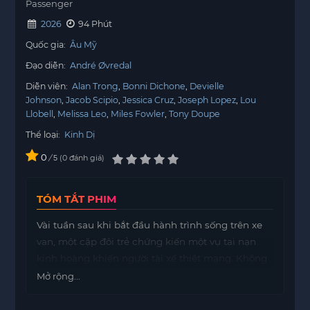
Passenger
2026
94 Phút
Quốc gia:
Âu Mỹ
Đạo diễn:
André Øvredal
Diễn viên:
Alan Trong
Bonni Dichone
Devielle
Johnson
Jacob Scipio
Jessica Cruz
Joseph Lopez
Lou
Llobell
Melissa Leo
Miles Fowler
Tony Doupe
Thể loại:
Kinh Dị
0
/
0
đánh giá
5
TÓM TẮT PHIM
Vài tuần sau khi bắt đầu hành trình sống trên xe
van, một cặp đôi trẻ chứng kiến một vụ tai nạn
kinh hoàng khiến người tài xế thiệt mạng. Không
lâu sau, họ bị một thực thể quỷ dị bám theo ráo
Mở rộng...
riết — thứ không thể bị cắt đuôi và luôn lần ra họ
dù họ chạy đến bất cứ đâu.