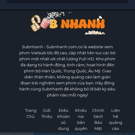
Subnhanh
- Subnhanh.com.co là website xem
phim Vietsub tốc độ cao, cập nhật liên tục các bộ
phim mới nhất với chất lượng Full HD. Kho phim
đa dạng từ hành động, tình cảm, hoạt hình đến
phim bộ Hàn Quốc, Trung Quốc, Âu Mỹ. Giao
diện thân thiện, không quảng cáo làm gián
đoạn trải nghiệm xem phim của bạn. Hãy đồng
hành cùng Subnhanh để không bỏ lỡ bất kỳ siêu
phẩm nào mỗi ngày!
Trang
Giới
Điều
Khiếu
Chính
Liên
Chủ
Thiệu
khoản
nại
Sách
hệ
sử
bản
Bảo
quảng
dụng
quyền
Mật
cáo