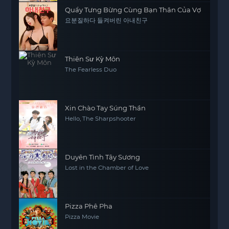
Quẩy Tưng Bừng Cùng Bạn Thân Của Vợ
요분질하다 들켜버린 아내친구
Thiên Sư Kỳ Môn
The Fearless Duo
Xin Chào Tay Súng Thần
Hello, The Sharpshooter
Duyên Tình Tây Sương
Lost in the Chamber of Love
Pizza Phê Pha
Pizza Movie