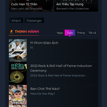
Cuộc Hẹn Tử Thần
Ám Triều Tập Hung
Men with No Shadows
Beneath the Undertow
Khách
Passenger
THỊNH HÀNH
Ngày
Tuần
Tháng
Tất cả
F1 Phim Điện Ảnh
F1
2022 Rock & Roll Hall of Fame Induction
Ceremony
2022 Rock & Roll Hall of Fame Induction
Ceremony
Bạn Chơi Thế Nào?
How Do You Play?