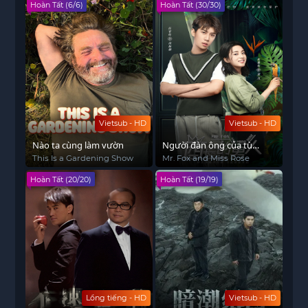
Hoàn Tất (6/6)
Hoàn Tất (30/30)
Vietsub - HD
Vietsub - HD
Nào ta cùng làm vườn
Người đàn ông của tù
trưởng
This Is a Gardening Show
Mr. Fox and Miss Rose
Hoàn Tất (20/20)
Hoàn Tất (19/19)
Lồng tiếng - HD
Vietsub - HD