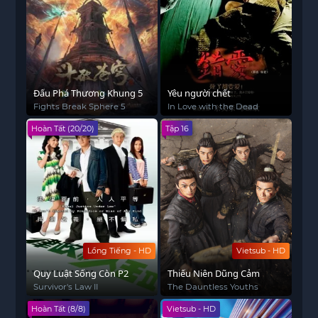
Đấu Phá Thương Khung 5
Yêu người chết
Fights Break Sphere 5
In Love with the Dead
Hoàn Tất (20/20)
Tập 16
Lồng Tiếng - HD
Vietsub - HD
Quy Luật Sống Còn P2
Thiếu Niên Dũng Cảm
Survivor's Law II
The Dauntless Youths
Hoàn Tất (8/8)
Vietsub - HD