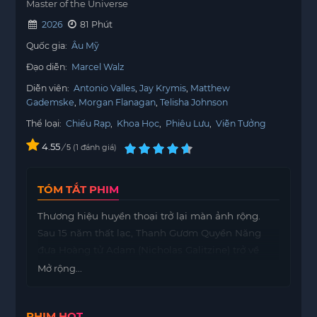
Master of the Universe
2026
81 Phút
Quốc gia:
Âu Mỹ
Đạo diễn:
Marcel Walz
Diễn viên:
Antonio Valles
Jay Krymis
Matthew
Gademske
Morgan Flanagan
Telisha Johnson
Thể loại:
Chiếu Rạp
,
Khoa Học
,
Phiêu Lưu
,
Viễn Tưởng
4.55
/
1
đánh giá
5
TÓM TẮT PHIM
Thương hiệu huyền thoại trở lại màn ảnh rộng.
Sau 15 năm thất lạc, Thanh Gươm Quyền Năng
đưa Hoàng tử Adam (Nicholas Galitzine) trở về
hành tinh Eternia và phát hiện quê hương đã rơi
Mở rộng...
vào sự cai trị tàn bạo của Skeletor (Jared Leto). Để
cứu gia đình và thế giới của mình, Adam phải sát
PHIM HOT