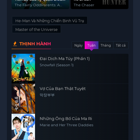
ước mới (Phần 2)
The Fairly OddParents: A
The Chaser
New Wish Season 2
He-Man Và Những Chiến Binh Vũ Trụ
Master of the Universe
THỊNH HÀNH
Ngày
Tuần
Tháng
Tất cả
Đại Dịch Ma Túy (Phần 1)
Snowfall (Season 1)
Vợ Của Bạn Thật Tuyệt
막장부부
Những Ông Bố Của Ma Ri
Marie and Her Three Daddies