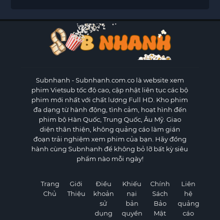
Subnhanh
- Subnhanh.com.co là website xem
phim Vietsub tốc độ cao, cập nhật liên tục các bộ
phim mới nhất với chất lượng Full HD. Kho phim
đa dạng từ hành động, tình cảm, hoạt hình đến
phim bộ Hàn Quốc, Trung Quốc, Âu Mỹ. Giao
diện thân thiện, không quảng cáo làm gián
đoạn trải nghiệm xem phim của bạn. Hãy đồng
hành cùng Subnhanh để không bỏ lỡ bất kỳ siêu
phẩm nào mỗi ngày!
Trang
Giới
Điều
Khiếu
Chính
Liên
Chủ
Thiệu
khoản
nại
Sách
hệ
sử
bản
Bảo
quảng
dụng
quyền
Mật
cáo