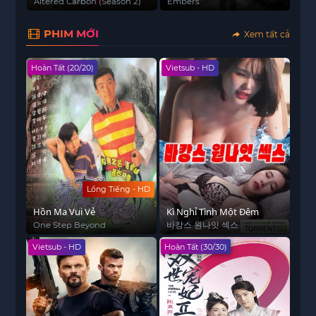
Trư
Altered Carbon (Season 2)
Embers
남편
PHIM MỚI
Xem tất cả
Hoàn Tất (20/20)
Vietsub - HD
Lồng Tiếng - HD
Hồn Ma Vui Vẻ
Kì Nghỉ Tình Một Đêm
One Step Beyond
바캉스 원나잇 섹스
Vietsub - HD
Hoàn Tất (30/30)