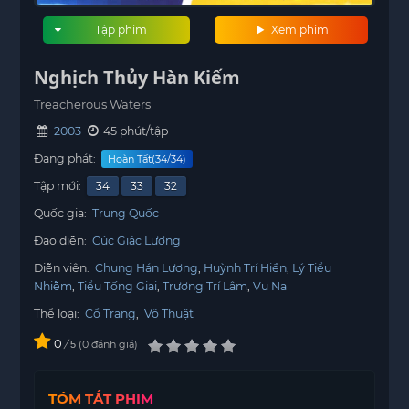
Tập phim
Xem phim
Nghịch Thủy Hàn Kiếm‎
Treacherous Waters
2003
45 phút/tập
Đang phát:
Hoàn Tất(34/34)
Tập mới:
34
33
32
Quốc gia:
Trung Quốc
Đạo diễn:
Cúc Giác Lượng
Diễn viên:
Chung Hán Lương
Huỳnh Trí Hiền
Lý Tiểu
Nhiễm
Tiểu Tống Giai
Trương Trí Lâm
Vu Na
Thể loại:
Cổ Trang
,
Võ Thuật
0
/
0
đánh giá
5
TÓM TẮT PHIM