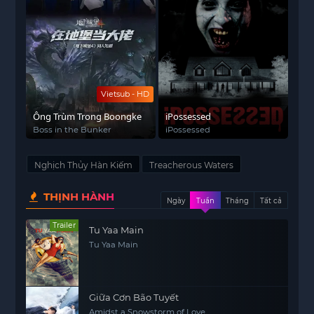
Vietsub - HD
Ông Trùm Trong Boongke
iPossessed
Boss in the Bunker
iPossessed
Nghịch Thủy Hàn Kiếm‎
Treacherous Waters
THỊNH HÀNH
Ngày
Tuần
Tháng
Tất cả
Trailer
Tu Yaa Main
Tu Yaa Main
Giữa Cơn Bão Tuyết
Amidst a Snowstorm of Love