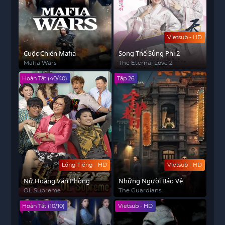
Vietsub - HD
Cuộc Chiến Mafia
Song Thế Sủng Phi 2
Mafia Wars
The Eternal Love 2
Hoàn Tất (40/40)
Tập 26
Lồng Tiếng - HD
Vietsub - HD
Nữ Hoàng Văn Phòng
Những Người Bảo Vệ
OL Supreme
The Guardians
Hoàn Tất (10/10)
Vietsub - HD