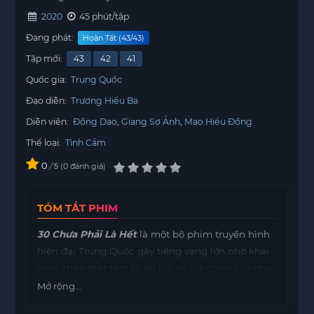
2020
45 phút/tập
Đang phát:
Hoàn Tất (43/43)
Tập mới:
43
42
41
Quốc gia:
Trung Quốc
Đạo diễn:
Trương Hiểu Ba
Diễn viên:
Đồng Dao
Giang Sơ Ảnh
Mao Hiểu Đồng
Thể loại:
Tình Cảm
0
/
0
đánh giá
5
TÓM TẮT PHIM
30 Chưa Phải Là Hết
là một bộ phim truyền hình
hiện đại Trung Quốc gây tiếng vang lớn nhờ khai
thác chân thật tâm lý, áp lực và lựa chọn của phụ
nữ khi bước sang tuổi 30 – cột mốc đầy biến động
Mở rộng...
trong cuộc đời.