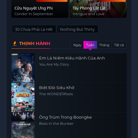
Cửu Nguyệt Ưng Phi
Tây Phong Lật Lật
Condor In September
Intrigue and Love
30 Chưa Phải Là Hết
Nothing But Thirty
THỊNH HÀNH
Ngày
Tuần
Tháng
Tất cả
Em Là Niềm Kiêu Hãnh Của Anh
You Are My Glory
Biệt Đội Siêu Khờ
The WONDERfools
Ông Trùm Trong Boongke
Boss in the Bunker