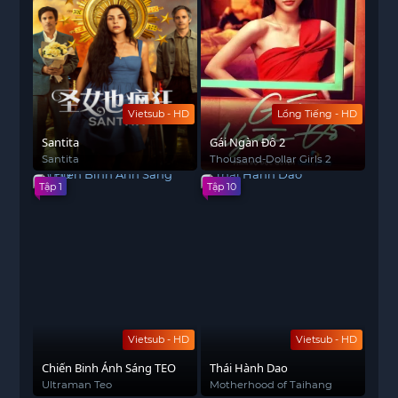
Vietsub Full HD
tại
Phim mới subnhanh
– nền
tảng xem phim đáng tin cậy và chất lượng cho
bạn!
Vietsub - HD
Lồng Tiếng - HD
Santita
Gái Ngàn Đô 2
Santita
Thousand-Dollar Girls 2
Tập 1
Tập 10
Vietsub - HD
Vietsub - HD
Chiến Binh Ánh Sáng TEO
Thái Hành Dao
Ultraman Teo
Motherhood of Taihang