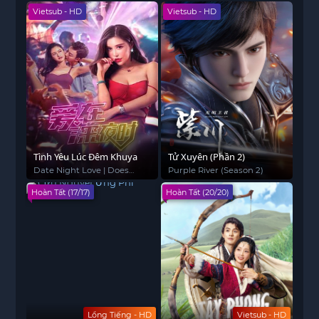
Vietsub - HD
Vietsub - HD
Tình Yêu Lúc Đêm Khuya
Tử Xuyên (Phần 2)
Date Night Love | Does
Purple River (Season 2)
Love Really Exist?
Hoàn Tất (17/17)
Hoàn Tất (20/20)
Lồng Tiếng - HD
Vietsub - HD