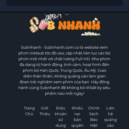
Subnhanh
- Subnhanh.com.co là website xem
phim Vietsub tốc độ cao, cập nhật liên tục các bộ
phim mới nhất với chất lượng Full HD. Kho phim
đa dạng từ hành động, tình cảm, hoạt hình đến
phim bộ Hàn Quốc, Trung Quốc, Âu Mỹ. Giao
diện thân thiện, không quảng cáo làm gián
đoạn trải nghiệm xem phim của bạn. Hãy đồng
hành cùng Subnhanh để không bỏ lỡ bất kỳ siêu
phẩm nào mỗi ngày!
Trang
Giới
Điều
Khiếu
Chính
Liên
Chủ
Thiệu
khoản
nại
Sách
hệ
sử
bản
Bảo
quảng
dụng
quyền
Mật
cáo