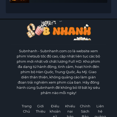
Subnhanh
- Subnhanh.com.co là website xem
phim Vietsub tốc độ cao, cập nhật liên tục các bộ
phim mới nhất với chất lượng Full HD. Kho phim
đa dạng từ hành động, tình cảm, hoạt hình đến
phim bộ Hàn Quốc, Trung Quốc, Âu Mỹ. Giao
diện thân thiện, không quảng cáo làm gián
đoạn trải nghiệm xem phim của bạn. Hãy đồng
hành cùng Subnhanh để không bỏ lỡ bất kỳ siêu
phẩm nào mỗi ngày!
Trang
Giới
Điều
Khiếu
Chính
Liên
Chủ
Thiệu
khoản
nại
Sách
hệ
sử
bản
Bảo
quảng