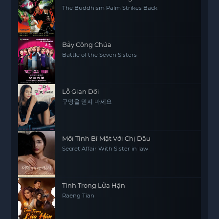
The Buddhism Palm Strikes Back
Bảy Công Chúa
Battle of the Seven Sisters
Lỗ Gian Dối
구멍을 믿지 마세요
Mối Tình Bí Mật Với Chị Dâu
Secret Affair With Sister in law
Tình Trong Lửa Hận
Raeng Tian