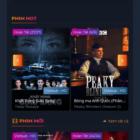
Sau khi nỗ lực giành được một suất trong đội ngũ
tinh nhuệ Mộc Tinh, anh đã hội ngộ với người đối
PHIM HOT
thủ lâu năm của mình là Ứng Tử Kỳ. Tại đây, họ
cùng nhau vượt qua những thử thách cam go của
Hoàn Tất (27/27)
Hoàn Tất (6/6)
Viet
các sứ mệnh không gian lớn, từ những đối thủ
cạnh tranh gay gắt dần trưởng thành để trở thành
những người đồng đội đáng tin cậy của nhau.
 - HD
Vietsub - HD
Vietsub - HD
Khát Vọng Giàu Sang
Bóng ma Anh Quốc (Phần
Kag
2)
tìn
Talay Rissaya
Peaky Blinders (Season 2)
か
たち
của 
PHIM MỚI
Xem tất cả
Vietsub - HD
Hoàn Tất (24/24)