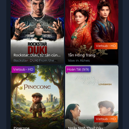
Vietsub - HD
Rockstar: Duki, từ tận cùng
Tẫn Hồng Trang
thế giới
Rockstar: DUKI from the
Vow in Ashes
End of the World
Vietsub - HD
Hoàn Tất (9/9)
Vietsub - HD
Pinecone
Ngây Ngô Thuở Đầu