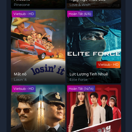
Pinecone
Love & Wish
Vietsub - HD
Hoàn Tất (6/6)
Vietsub - HD
Mất nó
Lực Lượng Tinh Nhuệ
Losin' It
Elite Force
Vietsub - HD
Hoàn Tất (14/14)