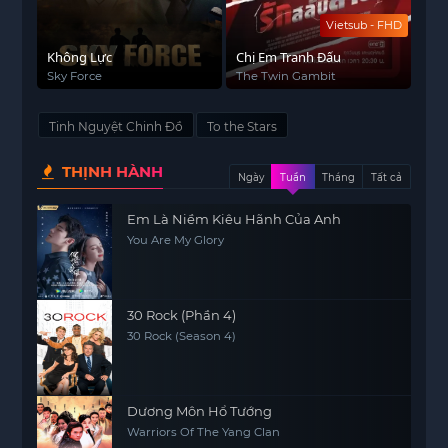
Vietsub - FHD
Không Lực
Chị Em Tranh Đấu
Sky Force
The Twin Gambit
Tinh Nguyệt Chinh Đồ
To the Stars
THỊNH HÀNH
Ngày
Tuần
Tháng
Tất cả
Em Là Niềm Kiêu Hãnh Của Anh
You Are My Glory
30 Rock (Phần 4)
30 Rock (Season 4)
Dương Môn Hổ Tướng
Warriors Of The Yang Clan