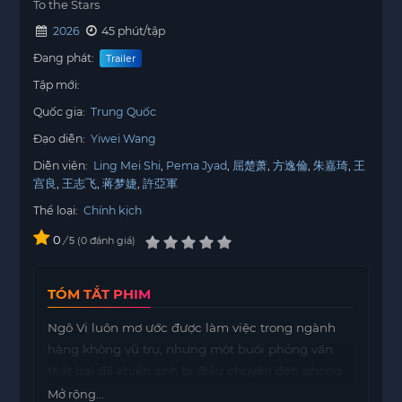
To the Stars
2026
45 phút/tập
Đang phát:
Trailer
Tập mới:
Quốc gia:
Trung Quốc
Đạo diễn:
Yiwei Wang
Diễn viên:
Ling Mei Shi
Pema Jyad
屈楚萧
方逸倫
朱嘉琦
王
宫良
王志飞
蒋梦婕
許亞軍
Thể loại:
Chính kịch
0
/
0
đánh giá
5
TÓM TẮT PHIM
Ngô Vi luôn mơ ước được làm việc trong ngành
hàng không vũ trụ, nhưng một buổi phỏng vấn
thất bại đã khiến anh bị điều chuyển đến phòng
lưu trữ hồ sơ thay vì Trung tâm Điều khiển Bay.
Mở rộng...