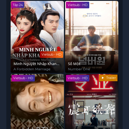
Tập 24
Vietsub - HD
Vietsub - HD
Minh Nguyệt Nhập Khanh
Số Một
Hoài
A Forbidden Marriage
Number One
Trailer
Vietsub - HD
Vietsub - HD