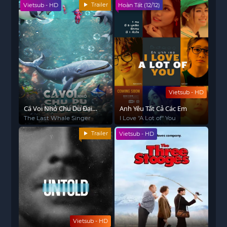
Trailer
Vietsub - HD
Hoàn Tất (12/12)
Vietsub - HD
Cá Voi Nhỏ Chu Du Đại
Anh Yêu Tất Cả Các Em
Dương
The Last Whale Singer
I Love "A Lot of" You
Trailer
Vietsub - HD
Vietsub - HD