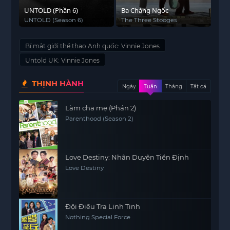
UNTOLD (Phần 6)
Ba Chàng Ngốc
UNTOLD (Season 6)
The Three Stooges
Bí mật giới thể thao Anh quốc: Vinnie Jones
Untold UK: Vinnie Jones
THỊNH HÀNH
Ngày
Tuần
Tháng
Tất cả
Làm cha mẹ (Phần 2)
Parenthood (Season 2)
Love Destiny: Nhân Duyên Tiền Định
Love Destiny
Đội Điều Tra Linh Tinh
Nothing Special Force