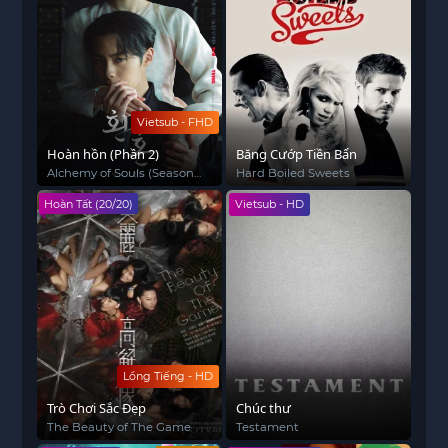
Vietsub - FHD
Hoàn hồn (Phần 2)
Băng Cướp Tiền Bẩn
Alchemy of Souls (Season
Hard Boiled Sweets
2)
Hoàn Tất (20/20)
Vietsub - HD
Lồng Tiếng - HD
Trò Chơi Sắc Đẹp
Chúc thư
The Beauty of The Game
Testament