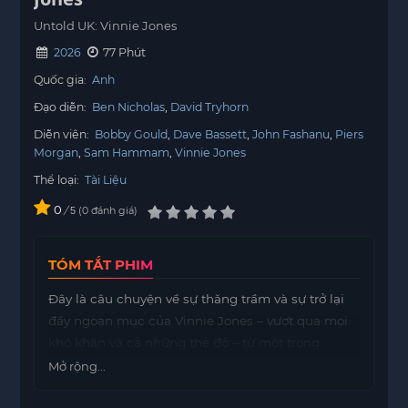
Untold UK: Vinnie Jones
2026
77 Phút
Quốc gia:
Anh
Đạo diễn:
Ben Nicholas
David Tryhorn
Diễn viên:
Bobby Gould
Dave Bassett
John Fashanu
Piers
Morgan
Sam Hammam
Vinnie Jones
Thể loại:
Tài Liệu
0
/
0
đánh giá
5
TÓM TẮT PHIM
Đây là câu chuyện về sự thăng trầm và sự trở lại
đầy ngoạn mục của Vinnie Jones – vượt qua mọi
khó khăn và cả những thẻ đỏ – từ một trong
những cầu thủ cứng rắn khét tiếng nhất làng
Mở rộng...
bóng đá trở thành người chiến thắng cúp FA.