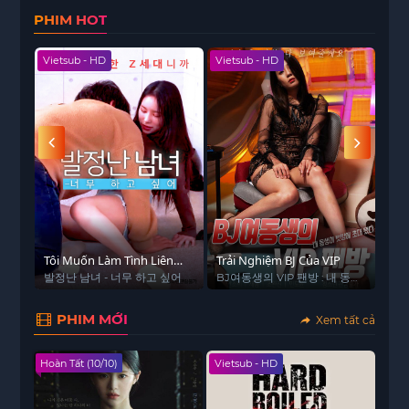
PHIM HOT
Vietsub - HD
Vietsub - HD
Hoàn
Tôi Muốn Làm Tình Liên
Trải Nghiệm BJ Của VIP
Vụn
Tục
발정난 남녀 - 너무 하고 싶어
BJ여동생의 VIP 팬방 : 내 동생
Hid
이 벗방에 초대 됐다
PHIM MỚI
Xem tất cả
Hoàn Tất (10/10)
Vietsub - HD