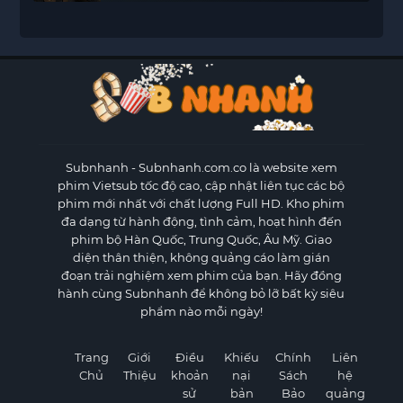
Subnhanh
- Subnhanh.com.co là website xem
phim Vietsub tốc độ cao, cập nhật liên tục các bộ
phim mới nhất với chất lượng Full HD. Kho phim
đa dạng từ hành động, tình cảm, hoạt hình đến
phim bộ Hàn Quốc, Trung Quốc, Âu Mỹ. Giao
diện thân thiện, không quảng cáo làm gián
đoạn trải nghiệm xem phim của bạn. Hãy đồng
hành cùng Subnhanh để không bỏ lỡ bất kỳ siêu
phẩm nào mỗi ngày!
Trang
Giới
Điều
Khiếu
Chính
Liên
Chủ
Thiệu
khoản
nại
Sách
hệ
sử
bản
Bảo
quảng