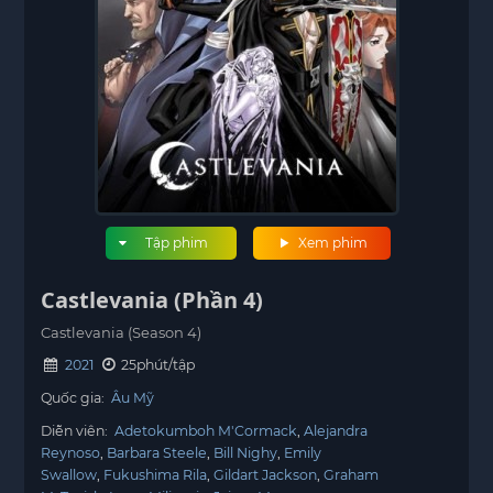
Tập phim
Xem phim
Castlevania (Phần 4)
Castlevania (Season 4)
2021
25phút/tập
Quốc gia:
Âu Mỹ
Diễn viên:
Adetokumboh M'Cormack
Alejandra
Reynoso
Barbara Steele
Bill Nighy
Emily
Swallow
Fukushima Rila
Gildart Jackson
Graham