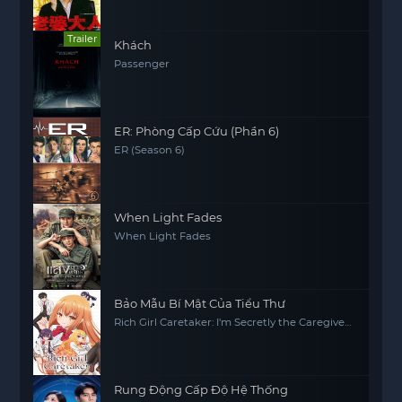
Trailer
Khách
Passenger
ER: Phòng Cấp Cứu (Phần 6)
ER (Season 6)
When Light Fades
When Light Fades
Bảo Mẫu Bí Mật Của Tiểu Thư
Rich Girl Caretaker: I'm Secretly the Caregiver
of the Most Popular Girl in This Rich Kid
School
Rung Động Cấp Độ Hệ Thống