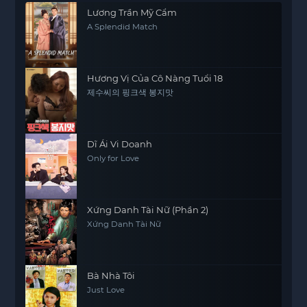
Lương Trần Mỹ Cẩm
A Splendid Match
Hương Vị Của Cô Nàng Tuổi 18
제수씨의 핑크색 봉지맛
Dĩ Ái Vi Doanh
Only for Love
Xứng Danh Tài Nữ (Phần 2)
Xứng Danh Tài Nữ
Bà Nhà Tôi
Just Love