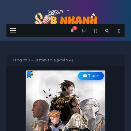
0
Menu
Trang chủ
»
Castlevania (Phần 4)
Trailer