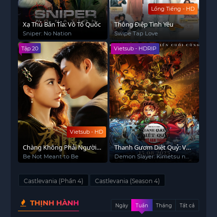
Lồng Tiếng - HD
Xạ Thủ Bắn Tỉa: Vô Tổ Quốc
Thông Điệp Tình Yêu
Sniper: No Nation
Swipe Tap Love
Tập 20
Vietsub - HDRIP
Vietsub - HD
Chàng Không Phải Người
Thanh Gươm Diệt Quỷ: Vô
Tốt
Hạn Thành
Be Not Meant to Be
Demon Slayer: Kimetsu no
Yaiba Infinity Castle
Castlevania (Phần 4)
Castlevania (Season 4)
THỊNH HÀNH
Ngày
Tuần
Tháng
Tất cả