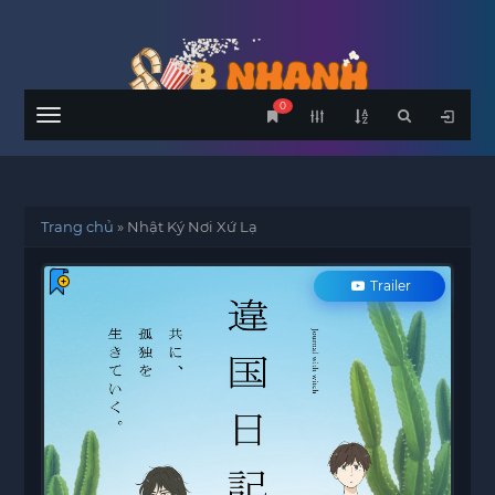
0
Menu
Trang chủ
»
Nhật Ký Nơi Xứ Lạ
Trailer