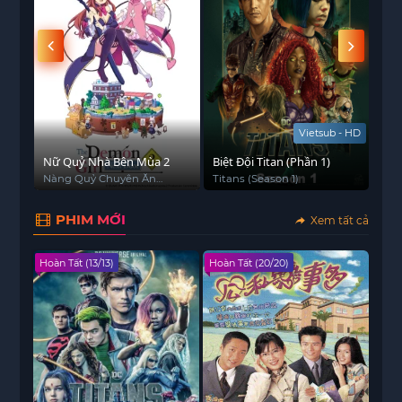
Vietsub - HD
ình
Nữ Quỷ Nhà Bên Mùa 2
Biệt Đội Titan (Phần 1)
Khô
Nàng Quỷ Chuyên Ăn
Titans (Season 1)
Mer
Hành Mùa 2, Machikado
Mazoku: 2-choume
PHIM MỚI
Xem tất cả
Hoàn Tất (13/13)
Hoàn Tất (20/20)