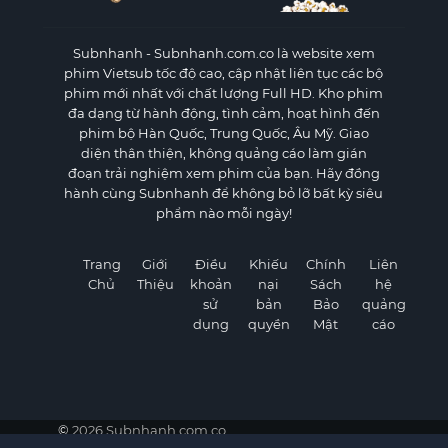
Subnhanh
- Subnhanh.com.co là website xem
phim Vietsub tốc độ cao, cập nhật liên tục các bộ
phim mới nhất với chất lượng Full HD. Kho phim
đa dạng từ hành động, tình cảm, hoạt hình đến
phim bộ Hàn Quốc, Trung Quốc, Âu Mỹ. Giao
diện thân thiện, không quảng cáo làm gián
đoạn trải nghiệm xem phim của bạn. Hãy đồng
hành cùng Subnhanh để không bỏ lỡ bất kỳ siêu
phẩm nào mỗi ngày!
Trang
Giới
Điều
Khiếu
Chính
Liên
Chủ
Thiệu
khoản
nại
Sách
hệ
sử
bản
Bảo
quảng
dụng
quyền
Mật
cáo
×
×
©
2026 Subnhanh.com.co