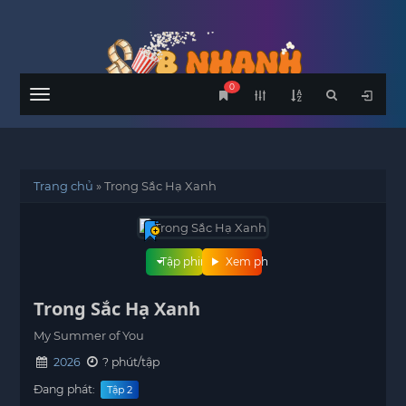
0
Menu
Trang chủ
»
Trong Sắc Hạ Xanh
Tập phim
Xem phim
Trong Sắc Hạ Xanh
My Summer of You
2026
? phút/tập
Đang phát:
Tập 2