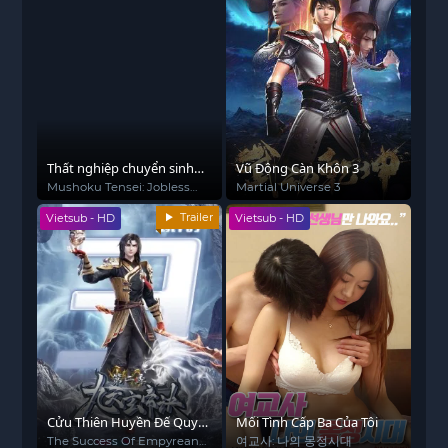
Thất nghiệp chuyển sinh
Vũ Động Càn Khôn 3
(Phần 3)
Mushoku Tensei: Jobless
Martial Universe 3
Reincarnation (Season 3)
Trailer
Vietsub - HD
Vietsub - HD
Cửu Thiên Huyền Đế Quyết
Mối Tình Cấp Ba Của Tôi
Phần 2
The Success Of Empyrean
여교사: 나의 몽정시대