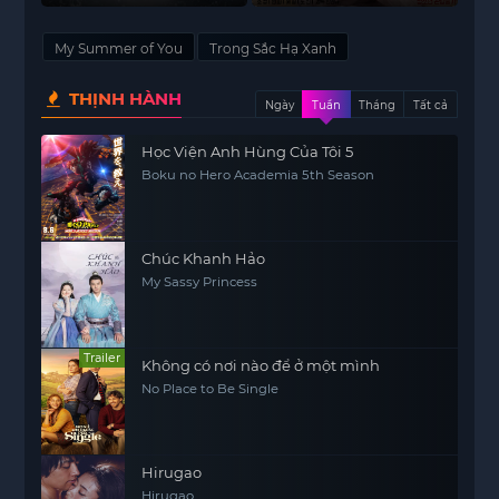
Xuan Emperor
My Summer of You
Trong Sắc Hạ Xanh
THỊNH HÀNH
Ngày
Tuần
Tháng
Tất cả
Học Viện Anh Hùng Của Tôi 5
Boku no Hero Academia 5th Season
Chúc Khanh Hảo
My Sassy Princess
Trailer
Không có nơi nào để ở một mình
No Place to Be Single
Hirugao
Hirugao