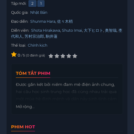
Tập mới:
2
1
Quốc gia:
Nhật Bản
Đạo diễn:
Shunma Hara
佐々木梢
Diễn viên:
Shota Hirakawa
Shuto Imai
大下ヒロト
奥智哉
杢
代和人
芳村宗治郎
駒井蓮
Thể loại:
Chính kịch
0
/
0
đánh giá
5
TÓM TẮT PHIM
Được gắn kết bởi niềm đam mê điện ảnh chung,
hai cậu học sinh trung học đã cùng nhau trải qua
một mùa hè định mệnh và dần nảy sinh tình cảm
với đối phương.
Mở rộng...
PHIM HOT