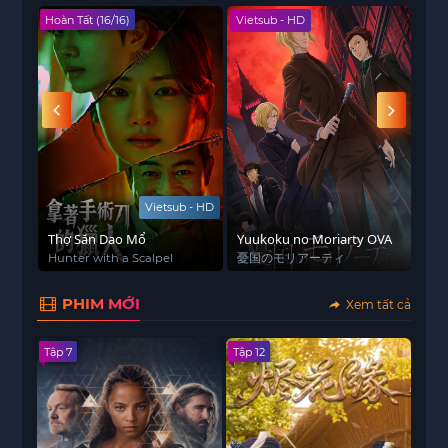
Hoàn Tất (16/16)
Vietsub - HD
Viet
Vietsub - HD
Thợ Săn Dao Mổ
Yuukoku no Moriarty OVA
Cô 
Bỏ
Hunter with a Scalpel
憂国のモリアーティ
복부
PHIM MỚI
Xem tất cả
Tập 7
Tập 12