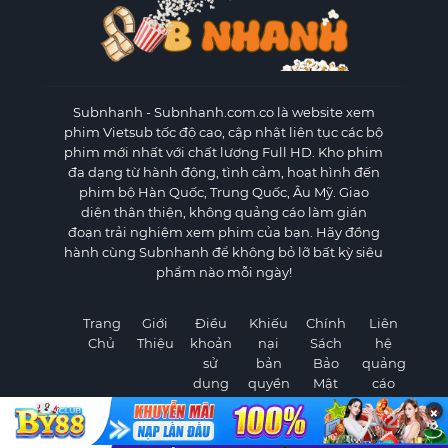
Subnhanh
- Subnhanh.com.co là website xem
phim Vietsub tốc độ cao, cập nhật liên tục các bộ
phim mới nhất với chất lượng Full HD. Kho phim
đa dạng từ hành động, tình cảm, hoạt hình đến
phim bộ Hàn Quốc, Trung Quốc, Âu Mỹ. Giao
diện thân thiện, không quảng cáo làm gián
đoạn trải nghiệm xem phim của bạn. Hãy đồng
hành cùng Subnhanh để không bỏ lỡ bất kỳ siêu
phẩm nào mỗi ngày!
Trang
Giới
Điều
Khiếu
Chính
Liên
Chủ
Thiệu
khoản
nại
Sách
hệ
sử
bản
Bảo
quảng
dụng
quyền
Mật
cáo
×