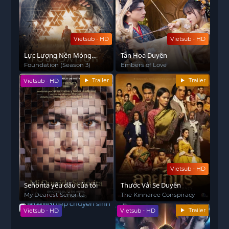
Vietsub - HD
Vietsub - HD
Lực Lượng Nền Móng
Tẫn Hoa Duyên
(Phần 3)
Foundation (Season 3)
Embers of Love
Trailer
Trailer
Vietsub - HD
Vietsub - HD
Señorita yêu dấu của tôi
Thước Vải Se Duyên
My Dearest Señorita
The Kinnaree Conspiracy
Trailer
Vietsub - HD
Vietsub - HD