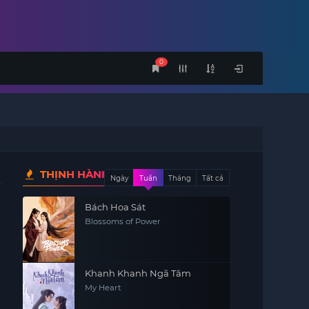
0
THỊNH HÀNH
Ngày
Tuần
Tháng
Tất cả
Bách Hoa Sát
Blossoms of Power
Khanh Khanh Ngã Tâm
My Heart