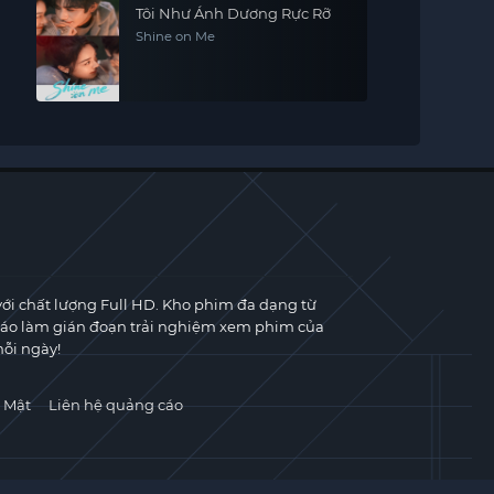
Tôi Như Ánh Dương Rực Rỡ
Shine on Me
với chất lượng Full HD. Kho phim đa dạng từ
cáo làm gián đoạn trải nghiệm xem phim của
ỗi ngày!
 Mật
Liên hệ quảng cáo