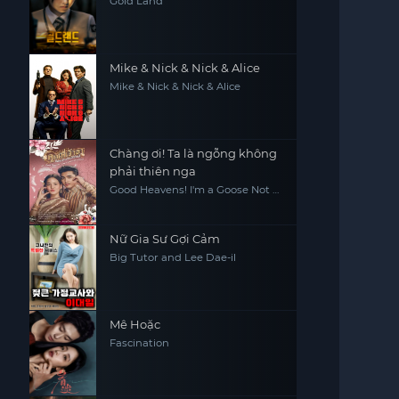
Gold Land
Mike & Nick & Nick & Alice
Mike & Nick & Nick & Alice
Chàng ơi! Ta là ngỗng không
phải thiên nga
Good Heavens! I'm a Goose Not a
Swan
Nữ Gia Sư Gợi Cảm
Big Tutor and Lee Dae-il
Mê Hoặc
Fascination