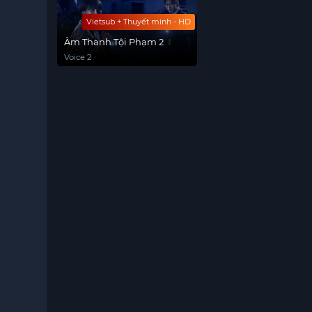
Vietsub + Thuyết minh - HD
Âm Thanh Tội Phạm 2
Voice 2