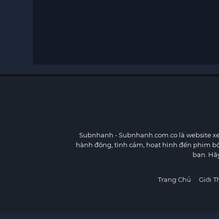
Subnhanh
- Subnhanh.com.co là website xe
hành động, tình cảm, hoạt hình đến phim b
bạn. Hã
Trang Chủ
Giới T