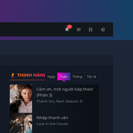
0
THỊNH HÀNH
Ngày
Tuần
Tháng
Tất cả
Cảm ơn, mời người tiếp theo!
(Phần 3)
Thank You, Next (Season 3)
Nhập thanh vân
Love in the Clouds