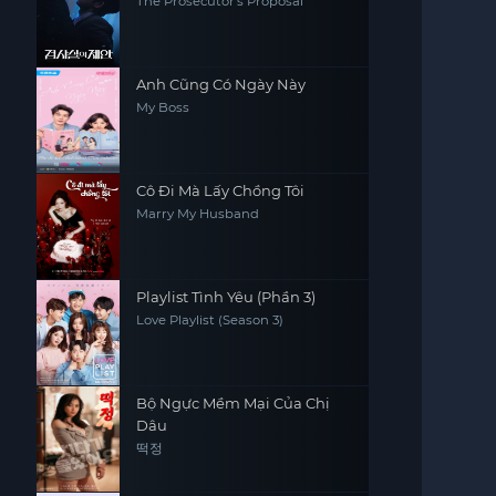
The Prosecutor's Proposal
Anh Cũng Có Ngày Này
My Boss
Cô Đi Mà Lấy Chồng Tôi
Marry My Husband
Playlist Tình Yêu (Phần 3)
Love Playlist (Season 3)
Bộ Ngực Mềm Mại Của Chị
Dâu
떡정