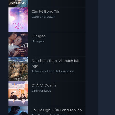
Cận Kề Bóng Tối
Dark and Dawn
Hirugao
Hirugao
Đại chiến Titan: Vị khách bất
ngờ
Attack on Titan: Totsuzen no
Raihousha, Attack on Titan: The
Sudden Visitor
Dĩ Ái Vi Doanh
Only for Love
Lời Đề Nghị Của Công Tố Viên