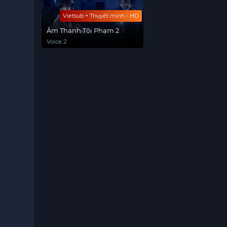
Vietsub + Thuyết minh - HD
Âm Thanh Tội Phạm 2
Voice 2