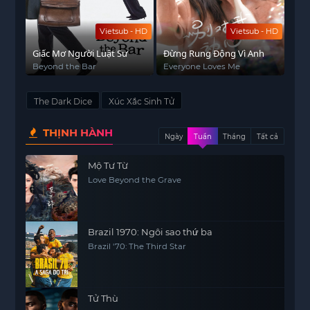
Vietsub - HD
Vietsub - HD
Giấc Mơ Người Luật Sư
Đừng Rung Động Vì Anh
Beyond the Bar
Everyone Loves Me
The Dark Dice
Xúc Xắc Sinh Tử
THỊNH HÀNH
Ngày
Tuần
Tháng
Tất cả
Mộ Tư Từ
Love Beyond the Grave
Brazil 1970: Ngôi sao thứ ba
Brazil '70: The Third Star
Tử Thù