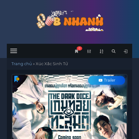
0
Menu
Trang chủ
»
Xúc Xắc Sinh Tử
Trailer