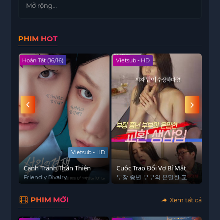
thách đầy rủi ro, nơi mỗi quyết định có thể dẫn
Mở rộng...
đến sống còn, và phải vận dụng trí thông minh,
bản lĩnh và sự nhanh nhạy để vượt qua những
PHIM HOT
tình huống cực kỳ nguy hiểm.
Phim nổi bật với các cảnh hành động căng thẳng,
Hoàn Tất (16/16)
Vietsub - HD
Viet
thử thách nghẹt thở và những màn đấu trí đầy
kịch tính. Bên cạnh yếu tố sinh tử – hành động,
phim còn khai thác tâm lý nhân vật, lòng can
đảm và sự dũng cảm trước nghịch cảnh, mang
đến trải nghiệm hồi hộp và lôi cuốn cho khán giả.
Bạn có thể xem trọn bộ
Xúc Xắc Sinh Tử
Vietsub
Full HD tại
xem phim Xúc Xắc Sinh Tử trên
Vietsub - HD
subnhanh
để theo dõi những thử thách sinh tử và
Cạnh Tranh Thân Thiện
pha hành động nghẹt thở.
Cuộc Trao Đổi Vợ Bí Mật
Mag
thi
싶어
Friendly Rivalry
부장 중년 부부의 은밀한 교환
Mag
생삽입
Mag
Ngo
PHIM MỚI
Xem tất cả