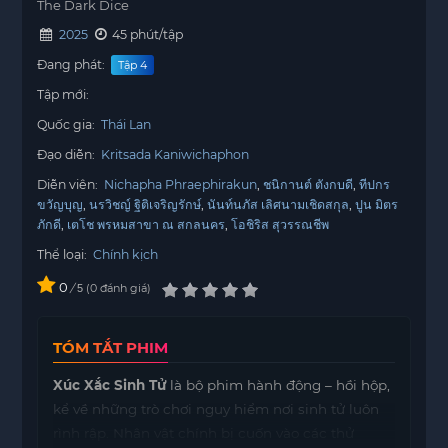
The Dark Dice
2025
45 phút/tập
Đang phát:
Tập 4
Tập mới:
Quốc gia:
Thái Lan
Đạo diễn:
Kritsada Kaniwichaphon
Diễn viên:
Nichapha Phraephirakun
ชนิกานต์ ตังกบดี
ทีปกร
ขวัญบุญ
นรวิชญ์ ฐิติเจริญรักษ์
นันท์นภัส เลิศนามเชิดสกุล
ปูน มิตร
ภักดี
เตโช พรหมสาขา ณ สกลนคร
โอชิริส สุวรรณชีพ
Thể loại:
Chính kịch
0
/
0
đánh giá
5
TÓM TẮT PHIM
Xúc Xắc Sinh Tử
là bộ phim hành động – hồi hộp,
kể về những trò chơi nguy hiểm nơi sinh tử luôn
rình rập. Nhân vật chính bị cuốn vào các thử