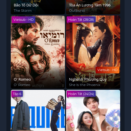
Bão Tố Dữ Dội
Tòa Án Lương Tâm 1996
The Storm
Outburst
Vietsub - HD
Hoàn Tất (28/28)
Vietsub - HD
O' Romeo
Nghênh Phượng Quy
O' Romeo
She Is the Phoenix
Tập 6
Hoàn Tất (24/24)