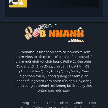
Subnhanh
- Subnhanh.com.co là website xem
phim Vietsub tốc độ cao, cập nhật liên tục các bộ
phim mới nhất với chất lượng Full HD. Kho phim
đa dạng từ hành động, tình cảm, hoạt hình đến
phim bộ Hàn Quốc, Trung Quốc, Âu Mỹ. Giao
diện thân thiện, không quảng cáo làm gián
đoạn trải nghiệm xem phim của bạn. Hãy đồng
hành cùng Subnhanh để không bỏ lỡ bất kỳ siêu
phẩm nào mỗi ngày!
Trang
Giới
Điều
Khiếu
Chính
Liên
Chủ
Thiệu
khoản
nại
Sách
hệ