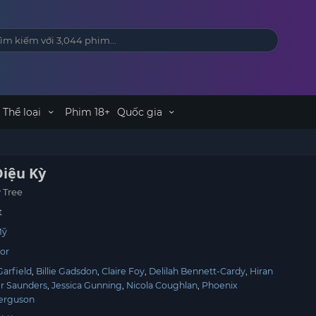
Thể loại
Phim 18+
Quốc gia
Diệu Kỳ
 Tree
t
Mỹ
or
arfield
Billie Gadsdon
Claire Foy
Delilah Bennett-Cardy
Hiran
er Saunders
Jessica Gunning
Nicola Coughlan
Phoenix
erguson