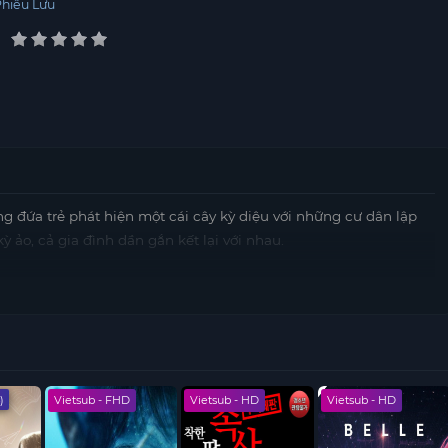
Phiêu Lưu
g đứa trẻ phát hiện một cái cây kỳ diệu với những cư dân lập
 ảo, cả gia đình dần gắn kết lại với nhau.
)
Vietsub - FHD
Vietsub - HD
Vietsub - HD