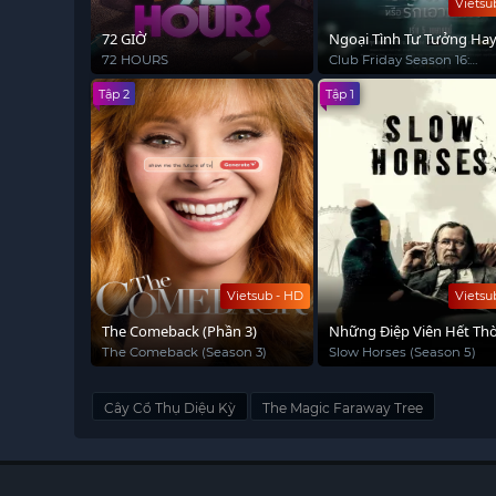
Vietsu
72 GIỜ
Ngoại Tình Tư Tưởng Ha
Xác
72 HOURS
Club Friday Season 16:
Depression or Just
Tập 2
Tập 1
Selfishness
Vietsub - HD
Vietsu
The Comeback (Phần 3)
Những Điệp Viên Hết Thờ
(Phần 5)
The Comeback (Season 3)
Slow Horses (Season 5)
Cây Cổ Thụ Diệu Kỳ
The Magic Faraway Tree