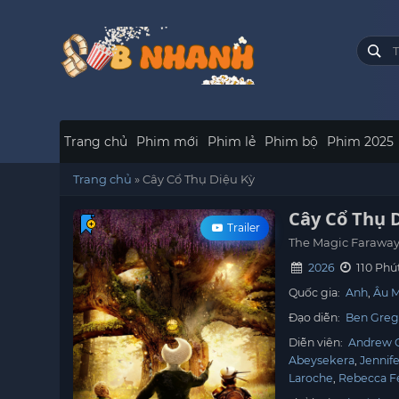
Trang chủ
Phim mới
Phim lẻ
Phim bộ
Phim 2025
Trang chủ
»
Cây Cổ Thụ Diệu Kỳ
Cây Cổ Thụ 
Trailer
The Magic Faraway
2026
110 Phú
Quốc gia:
Anh
Âu 
Đạo diễn:
Ben Greg
Diễn viên:
Andrew G
Abeysekera
Jennif
Laroche
Rebecca F