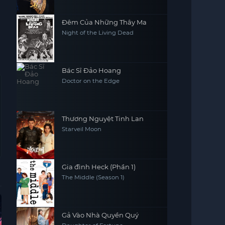
Đêm Của Những Thây Ma
Night of the Living Dead
Bác Sĩ Đảo Hoang
Doctor on the Edge
Thương Nguyệt Tinh Lan
Starveil Moon
Gia đình Heck (Phần 1)
The Middle (Season 1)
Hoàn Tất (6/6)
Vietsub - HD
Hoàn Tất (16/16)
Tập 
Gả Vào Nhà Quyền Quý