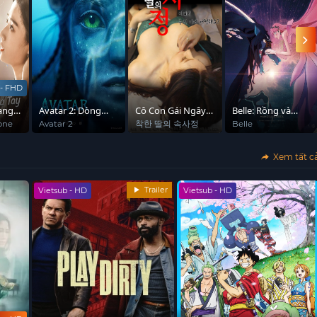
 - FHD
ang
Avatar 2: Dòng
Cô Con Gái Ngây
Belle: Rồng và
i
Chảy Của Nước
Thơ Của Bạn Thân
công chúa tàn
one
Avatar 2
착한 딸의 속사정
Belle
nhang
Xem tất c
Trailer
Vietsub - HD
Vietsub - HD