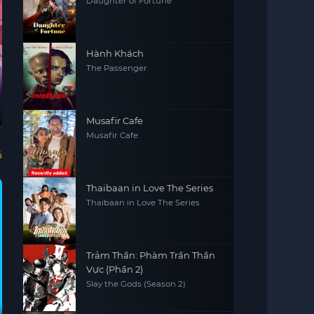
Daughter of Fortune
Hành Khách
The Passenger
Vietsub - HD
Vietsub - HD
Bóng ma Anh
Khi Phụ Nữ Chơi
Bí Ẩn Núi Jiri
Pa
Musafir Cafe
Quốc (Phần 2)
Golf
(Jirisan)
Peaky Blinders
골프하는 여자들
Jirisan
Pac
(Season 2)
Musafir Cafe
ả
Thaibaan in Love The Series
Thaibaan in Love The Series
Trảm Thần: Phàm Trần Thần
Vực (Phần 2)
Slay the Gods (Season 2)