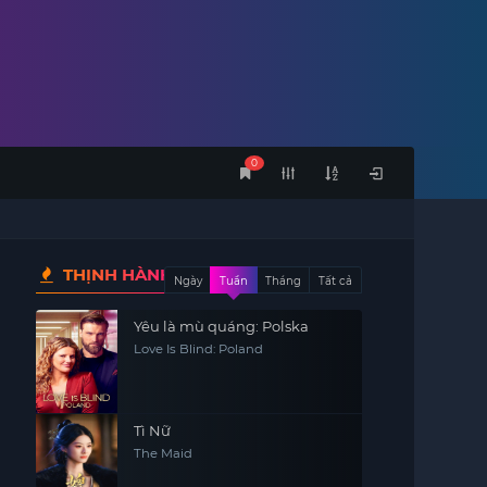
0
THỊNH HÀNH
Ngày
Tuần
Tháng
Tất cả
Yêu là mù quáng: Polska
Love Is Blind: Poland
Tì Nữ
The Maid