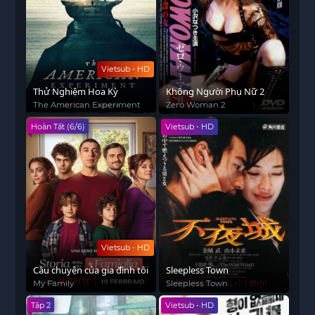
Vietsub - HD
Thử Nghiệm Hoa Kỳ
Không Người Phụ Nữ 2
The American Experiment
Zero Woman 2
Hoàn Tất (6/6)
Vietsub - HD
Vietsub - HD
Câu chuyện của gia đình tôi
Sleepless Town
My Family
Sleepless Town
Tập 2
Vietsub - HD