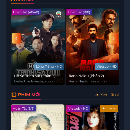
Hoàn Tất (40/40)
Hoàn Tất (8/8)
Viet
 - HD
Lồng Tiếng - HD
Vietsub - HD
Hồ Sơ Trinh Sát (Phần 3)
Rana Naidu (Phần 2)
Chu
nhâ
Detective Investigation
Rana Naidu (Season 2)
은
Files (Season 3)
PHIM MỚI
Xem tất cả
Trailer
Hoàn Tất (5/5)
Vietsub - HD