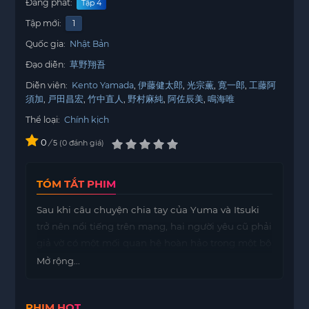
Đang phát:
Tập 4
Tập mới:
1
Quốc gia:
Nhật Bản
Đạo diễn:
草野翔吾
Diễn viên:
Kento Yamada
伊藤健太郎
光宗薫
寛一郎
工藤阿
須加
戸田昌宏
竹中直人
野村麻純
阿佐辰美
鳴海唯
Thể loại:
Chính kịch
0
/
0
đánh giá
5
TÓM TẮT PHIM
Sau khi câu chuyện chia tay của Yuma và Itsuki
trở nên nổi tiếng trên mạng, hai người yêu cũ phải
giả vờ có một mối quan hệ hoàn hảo trong một bộ
phim tài liệu kéo dài 100 ngày, đồng thời che giấu
Mở rộng...
việc họ đã thực sự chia tay.
PHIM HOT