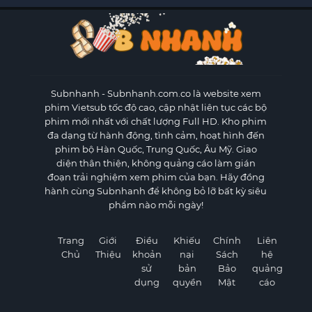
Subnhanh
- Subnhanh.com.co là website xem
phim Vietsub tốc độ cao, cập nhật liên tục các bộ
phim mới nhất với chất lượng Full HD. Kho phim
đa dạng từ hành động, tình cảm, hoạt hình đến
phim bộ Hàn Quốc, Trung Quốc, Âu Mỹ. Giao
diện thân thiện, không quảng cáo làm gián
đoạn trải nghiệm xem phim của bạn. Hãy đồng
hành cùng Subnhanh để không bỏ lỡ bất kỳ siêu
phẩm nào mỗi ngày!
Trang
Giới
Điều
Khiếu
Chính
Liên
Chủ
Thiệu
khoản
nại
Sách
hệ
sử
bản
Bảo
quảng
dụng
quyền
Mật
cáo