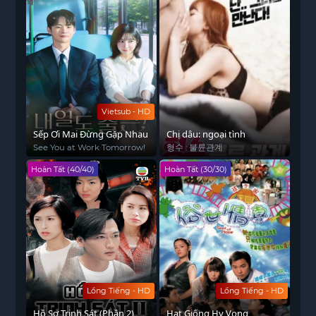
Vietsub - HD
Sếp Ơi Mai Đừng Gặp Nhau
Chị dâu: ngoại tình
See You at Work Tomorrow!
형수 : 불륜관계
Hoàn Tất (40/40)
Hoàn Tất (30/30)
Lồng Tiếng - HD
Lồng Tiếng - HD
Hồ Sơ Trinh Sát (Phần 2)
Hạt Giống Hy Vọng