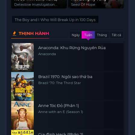
Detective Investigation
Seed Of Hope
Files (Season 2)
The Boy and I Who Will Break Up in 100 Days
THỊNH HÀNH
Ngày
Tuần
Tháng
Tất cả
Anaconda: Khu Rừng Nguyền Rủa
Anaconda
Brazil 1970: Ngôi sao thứ ba
Brazil '70: The Third Star
Anne Tóc Đỏ (Phần 1)
Anne with an E (Season 1)
Gia đình Heck (Phần 2)