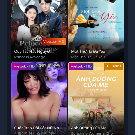
Vietsub - HD
Quy Tắc Hắc Nguyệt
Một Thời Ta Đã Yêu
Quang
Princess Revenge
Một Thời Ta Đã Yêu
Trailer
Vietsub - HD
Vietsub - HD
Cuộc Trao Đổi Các Nữ Nhân
Ánh Dương Của Mẹ
Viên Xinh Đẹp
신입여직원의 스와핑 미팅
Sunshine Women's Choir