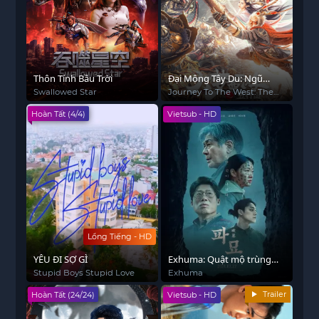
Thôn Tính Bầu Trời
Đại Mộng Tây Du: Ngũ
Hành Sơn
Swallowed Star
Journey To The West: The
Five Elements Mountains
Hoàn Tất (4/4)
Vietsub - HD
Lồng Tiếng - HD
YÊU ĐI SỢ GÌ
Exhuma: Quật mộ trùng
ma
Stupid Boys Stupid Love
Exhuma
Trailer
Hoàn Tất (24/24)
Vietsub - HD