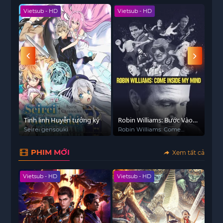
cảnh văn hóa Hồng Sơn, tái hiện đại án đào trộm
Vietsub - HD
Vietsub - HD
Viet
mộ lớn nhất vùng Quan Ngoại của “tổ sư trộm
mộ” Diêu Ngọc Trung.
 - HD
Tinh linh Huyễn tưởng ký
Robin Williams: Bước Vào
Cô 
Tâm Trí Tôi
Seirei gensouki
Robin Williams: Come
축축
Inside My Mind
PHIM MỚI
Xem tất cả
Vietsub - HD
Vietsub - HD