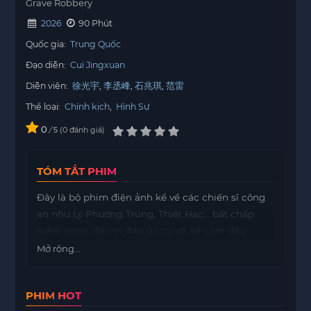
Grave Robbery
2026
90 Phút
Quốc gia:
Trung Quốc
Đạo diễn:
Cui Jingxuan
Diễn viên:
徐光宇
李丞峰
石兆琪
范雷
Thể loại:
Chính kịch
,
Hình Sự
0
/
0
đánh giá
5
TÓM TẮT PHIM
Đây là bộ phim điện ảnh kể về các chiến sĩ công
an như Lý Phương Trung, Thiết Hạc… bất chấp
hiểm nguy, đấu trí đấu dũng với kẻ cầm đầu
đường dây trộm mộ “Lão Tổ”. Cuối cùng, họ đã bắt
Mở rộng...
giữ được hắn, quét sạch toàn bộ băng nhóm đào
trộm mộ, đồng thời thu hồi và bảo vệ thành công
PHIM HOT
các bảo vật quốc gia và văn vật. Bộ phim lấy bối