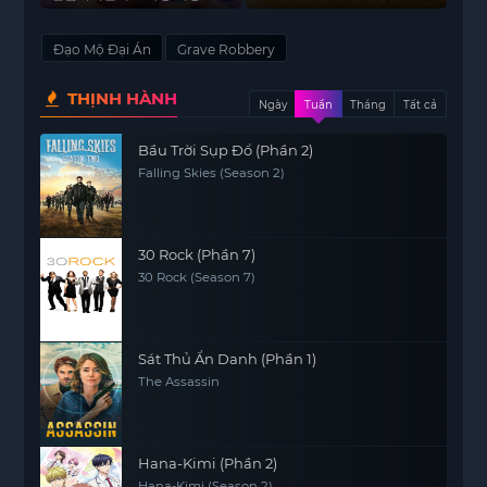
Đạo Mộ Đại Án
Grave Robbery
THỊNH HÀNH
Ngày
Tuần
Tháng
Tất cả
Bầu Trời Sụp Đổ (Phần 2)
Falling Skies (Season 2)
30 Rock (Phần 7)
30 Rock (Season 7)
Sát Thủ Ẩn Danh (Phần 1)
The Assassin
Hana-Kimi (Phần 2)
Hana-Kimi (Season 2)