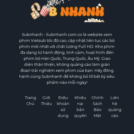
Subnhanh
- Subnhanh.com.co là website xem
phim Vietsub tốc độ cao, cập nhật liên tục các bộ
phim mới nhất với chất lượng Full HD. Kho phim
đa dạng từ hành động, tình cảm, hoạt hình đến
phim bộ Hàn Quốc, Trung Quốc, Âu Mỹ. Giao
diện thân thiện, không quảng cáo làm gián
đoạn trải nghiệm xem phim của bạn. Hãy đồng
hành cùng Subnhanh để không bỏ lỡ bất kỳ siêu
phẩm nào mỗi ngày!
Trang
Giới
Điều
Khiếu
Chính
Liên
Chủ
Thiệu
khoản
nại
Sách
hệ
sử
bản
Bảo
quảng
dụng
quyền
Mật
cáo
×