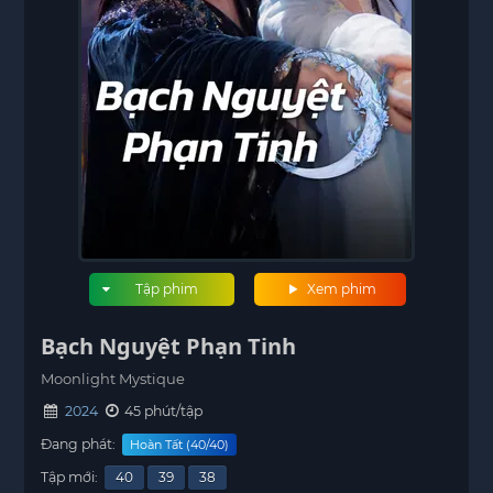
Tập phim
Xem phim
Bạch Nguyệt Phạn Tinh
Moonlight Mystique
2024
45 phút/tập
Đang phát:
Hoàn Tất (40/40)
Tập mới:
40
39
38