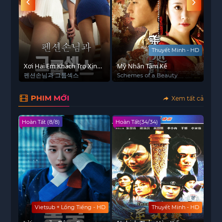
chọn sinh tử: hy sinh vì đại nghĩa hay bảo vệ tình
yêu sâu đậm từng vun đắp. Những hiểu lầm,
phản bội và ký ức đau thương trong quá khứ lần
lượt được hé lộ, đẩy câu chuyện lên cao trào cảm
xúc.
 - HD
Thuyết Minh - HD
Xơi Hai Em Khách Trọ Xinh
Bộ phim nổi bật nhờ phần hình ảnh lung linh, kỹ
Mỹ Nhân Tâm Kế
Diê
Đẹp
càn
펜션손님과 그룹섹스
Schemes of a Beauty
Yanx
xảo huyền ảo, cùng với diễn xuất ấn tượng của
Adv
dàn diễn viên trẻ triển vọng. Những phân cảnh
PHIM MỚI
Xem tất cả
lãng mạn, lời thoại đầy chất thơ và thông điệp về
sự hy sinh, kiên định trong tình yêu khiến bộ
Hoàn Tất (8/8)
Hoàn Tất(34/34)
phim chạm đến trái tim người xem.
Hiện tại, bộ phim này đã có trên
subnhanh.com.co
với chất lượng
Vietsub Full
HD
, là lựa chọn không thể bỏ lỡ cho những tín đồ
của phim ngôn tình cổ trang đậm chất huyền
huyễn và cảm xúc.
Vietsub + Lồng Tiếng - HD
Thuyết Minh - HD