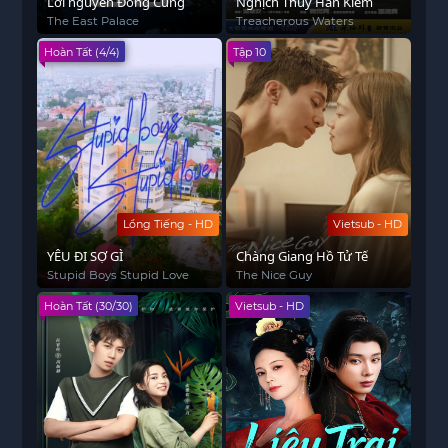
Lời nguyền Đông Cung
Nghịch Thủy Hàn Kiếm‎
The East Palace
Treacherous Waters
Hoàn Tất (4/4)
Tập 10
Lồng Tiếng - HD
Vietsub - HD
YÊU ĐI SỢ GÌ
Chàng Giang Hồ Tử Tế
Stupid Boys Stupid Love
The Nice Guy
Hoàn Tất (30/30)
Vietsub - HD