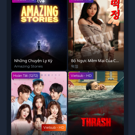
Những Chuyện Ly Kỳ
Bộ Ngực Mềm Mại Của Chị
Dâu
Amazing Stories
떡정
Hoàn Tất (12/12)
Vietsub - HD
Vietsub - HD