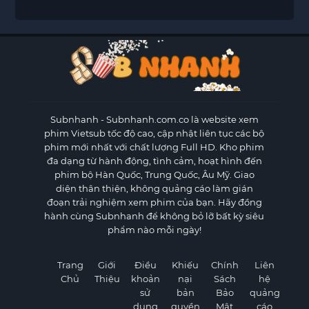
Subnhanh
- Subnhanh.com.co là website xem
phim Vietsub tốc độ cao, cập nhật liên tục các bộ
phim mới nhất với chất lượng Full HD. Kho phim
đa dạng từ hành động, tình cảm, hoạt hình đến
phim bộ Hàn Quốc, Trung Quốc, Âu Mỹ. Giao
diện thân thiện, không quảng cáo làm gián
đoạn trải nghiệm xem phim của bạn. Hãy đồng
hành cùng Subnhanh để không bỏ lỡ bất kỳ siêu
phẩm nào mỗi ngày!
Trang
Giới
Điều
Khiếu
Chính
Liên
Chủ
Thiệu
khoản
nại
Sách
hệ
sử
bản
Bảo
quảng
dụng
quyền
Mật
cáo