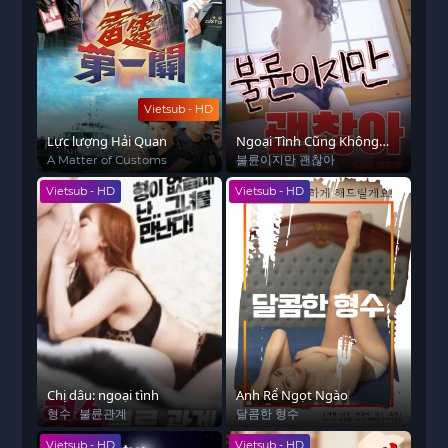
Vietsub - HD
Lực lượng Hải Quan
Ngoại Tình Cũng Không
Sao
A Matter of Customs
불륜이지만 괜찮아
Vietsub - HD
Vietsub - HD
Chị dâu: ngoại tình
Anh Rể Ngọt Ngào
형수 : 불륜관계
달콤한 형수
Vietsub - HD
Vietsub - HD