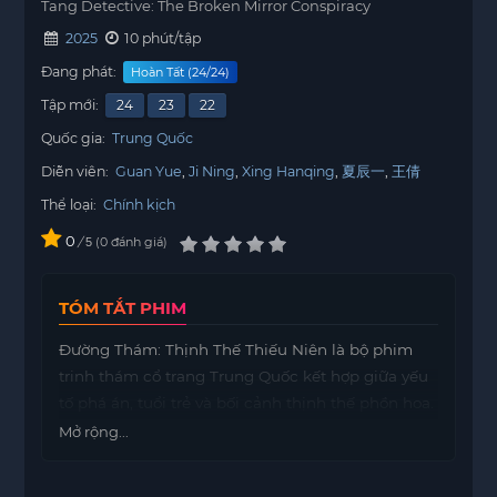
Tang Detective: The Broken Mirror Conspiracy
2025
10 phút/tập
Đang phát:
Hoàn Tất (24/24)
Tập mới:
24
23
22
Quốc gia:
Trung Quốc
Diễn viên:
Guan Yue
Ji Ning
Xing Hanqing
夏辰一
王倩
Thể loại:
Chính kịch
0
/
0
đánh giá
5
TÓM TẮT PHIM
Đường Thám: Thịnh Thế Thiếu Niên là bộ phim
trinh thám cổ trang Trung Quốc kết hợp giữa yếu
tố phá án, tuổi trẻ và bối cảnh thịnh thế phồn hoa.
Câu chuyện xoay quanh một nhóm thiếu niên
Mở rộng...
thông minh, gan dạ, vô tình bị cuốn vào những vụ
án bí ẩn liên tiếp xảy ra trong kinh thành. Dưới vẻ