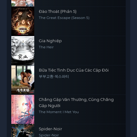
Đào Thoát (Phần 5)
The Great Escape (Season 5)
Gia Nghiệp
The Heir
Bữa Tiệc Tình Dục Của Các Cặp Đôi
부부교환 섹스파티
Chẳng Gặp Vân Thường, Cũng Chẳng
Gặp Người
The Moment I Met You
Spider-Noir
Spider-Noir