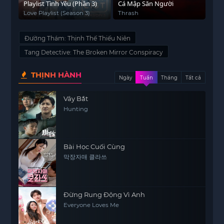
Playlist Tình Yêu (Phần 3)
Cá Mập Săn Người
Love Playlist (Season 3)
Thrash
Đường Thám: Thịnh Thế Thiếu Niên
Tang Detective: The Broken Mirror Conspiracy
THỊNH HÀNH
Ngày
Tuần
Tháng
Tất cả
Vây Bắt
Hunting
Bài Học Cuối Cùng
막장자매 클라쓰
Đừng Rung Động Vì Anh
Everyone Loves Me