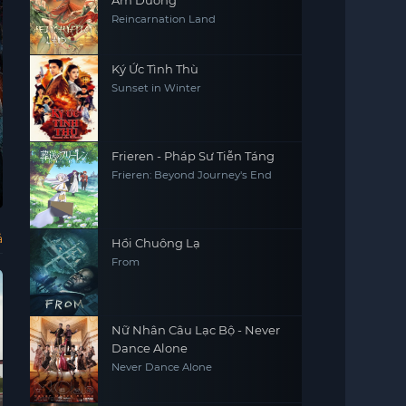
Âm Dương
Reincarnation Land
Ký Ức Tình Thù
Sunset in Winter
Vietsub - HD
Frieren - Pháp Sư Tiễn Táng
Frieren: Beyond Journey's End
Ký sinh thú: Vùng
Huấn Luyện Em
Castlevania (Phần
Sắc
xám
Dâu
2)
Ngư
Parasyte: The
Taming The Dodo
Castlevania
Wil
Grey
(Season 2)
Spr
ả
Hồi Chuông Lạ
From
Nữ Nhân Câu Lạc Bộ - Never
Dance Alone
Never Dance Alone