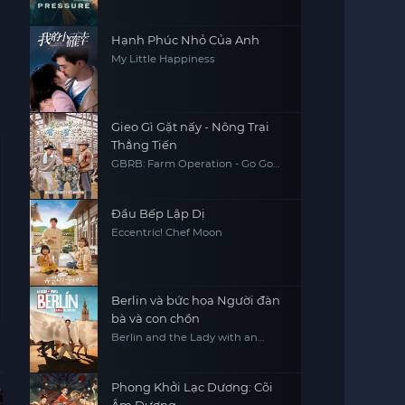
Hạnh Phúc Nhỏ Của Anh
My Little Happiness
Gieo Gì Gặt nấy - Nông Trại
Thẳng Tiến
GBRB: Farm Operation - Go Go
Farm
Đầu Bếp Lập Dị
Eccentric! Chef Moon
Berlin và bức họa Người đàn
bà và con chồn
Berlin and the Lady with an
Ermine
Phong Khởi Lạc Dương: Cõi
Hoàn Tất (6/6)
Vietsub - HD
Vietsub - HD
Hoàn