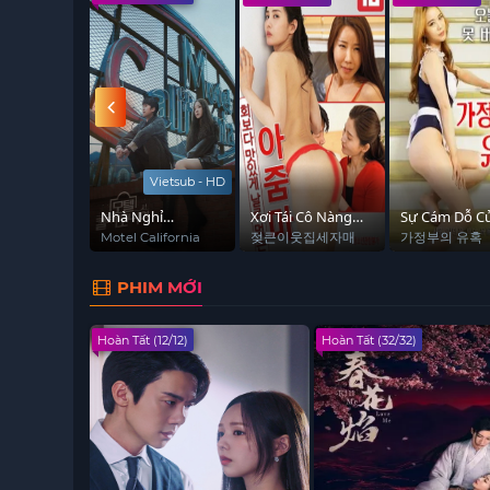
Vietsub - HD
FAMILY
Nhà Nghỉ
Xơi Tái Cô Nàng
Sự Cám Dỗ C
California
Azumi Xinh Đẹp
Hầu Gái
AMILY
Motel California
젖큰이웃집세자매
가정부의 유혹
PHIM MỚI
Hoàn Tất (12/12)
Hoàn Tất (32/32)