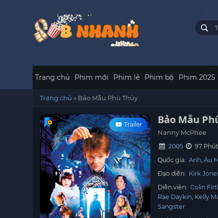
Trang chủ
Phim mới
Phim lẻ
Phim bộ
Phim 2025
Trang chủ
»
Bảo Mẫu Phù Thủy
Bảo Mẫu Ph
Trailer
Nanny McPhee
2005
97 Phú
Quốc gia:
Anh
Âu 
Đạo diễn:
Kirk Jone
Diễn viên:
Colin Fir
Rae Daykin
Kelly M
Sangster