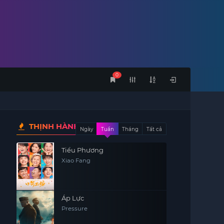
0
THỊNH HÀNH
Ngày
Tuần
Tháng
Tất cả
Tiểu Phương
Xiao Fang
Áp Lực
Pressure