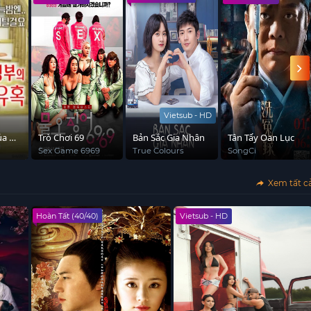
Vietsub - HD
ủa Cô
Trò Chơi 69
Bản Sắc Gia Nhân
Tân Tẩy Oan Lục
Sex Game 6969
True Colours
SongCi
Xem tất c
Hoàn Tất (40/40)
Vietsub - HD