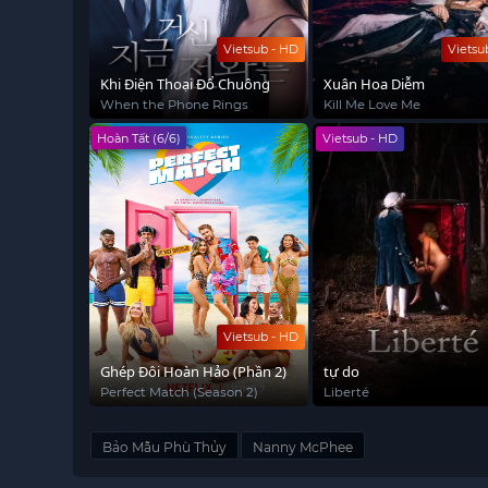
Vietsub - HD
Vietsu
Khi Điện Thoại Đổ Chuông
Xuân Hoa Diễm
When the Phone Rings
Kill Me Love Me
Hoàn Tất (6/6)
Vietsub - HD
Vietsub - HD
Ghép Đôi Hoàn Hảo (Phần 2)
tự do
Perfect Match (Season 2)
Liberté
Bảo Mẫu Phù Thủy
Nanny McPhee