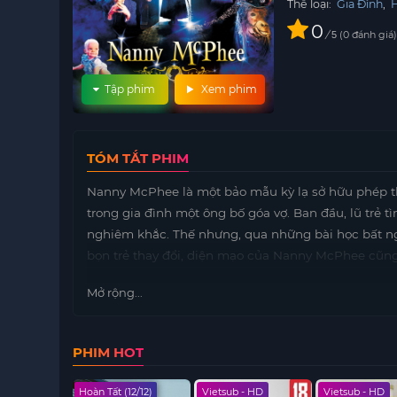
Thể loại:
Gia Đình
,
0
/
0
đánh giá
5
Tập phim
Xem phim
TÓM TẮT PHIM
Nanny McPhee là một bảo mẫu kỳ lạ sở hữu phép t
trong gia đình một ông bố góa vợ. Ban đầu, lũ trẻ t
nghiêm khắc. Thế nhưng, qua những bài học bất ng
bọn trẻ thay đổi, diện mạo của Nanny McPhee cũng
Mở rộng...
PHIM HOT
 - HD
Hoàn Tất (12/12)
Vietsub - HD
Vietsub - HD