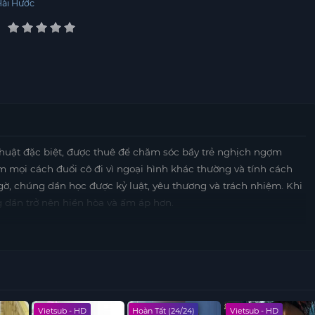
Hài Hước
huật đặc biệt, được thuê để chăm sóc bầy trẻ nghịch ngợm
ìm mọi cách đuổi cô đi vì ngoại hình khác thường và tính cách
ờ, chúng dần học được kỷ luật, yêu thương và trách nhiệm. Khi
 dần trở nên hiền hòa và ấm áp hơn.
Vietsub - HD
Hoàn Tất (24/24)
Vietsub - HD