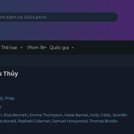
Thể loại
Phim 18+
Quốc gia
ù Thủy
t
Mỹ
Pháp
s
th
Eliza Bennett
Emma Thompson
Hebe Barnes
Holly Gibbs
Jennifer
acdonald
Raphaël Coleman
Samuel Honywood
Thomas Brodie-