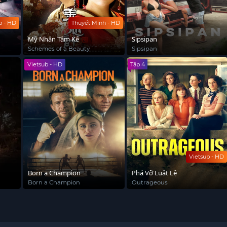
b - HD
Thuyết Minh - HD
Mỹ Nhân Tâm Kế
Sipsipan
Schemes of a Beauty
Sipsipan
Vietsub - HD
Tập 4
Vietsub - HD
Born a Champion
Phá Vỡ Luật Lệ
Born a Champion
Outrageous