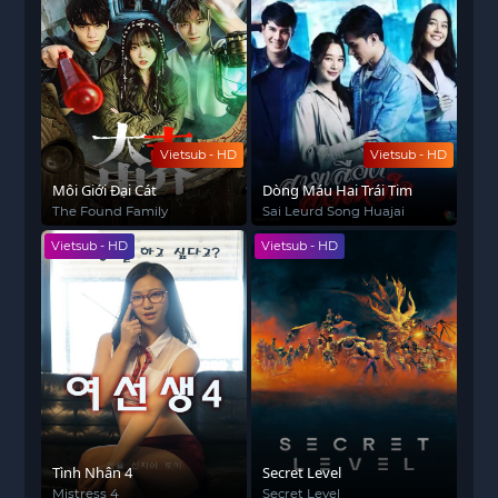
Vietsub - HD
Vietsub - HD
Môi Giới Đại Cát
Dòng Máu Hai Trái Tim
The Found Family
Sai Leurd Song Huajai
Vietsub - HD
Vietsub - HD
Tình Nhân 4
Secret Level
Mistress 4
Secret Level