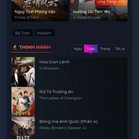
Lồng Tiếng - HD
Nguy Tình Phong Vân
Hương Sắc Tình Yêu
Times of Peril
A Taste of Love
Ba Trợn
Hokum
THỊNH HÀNH
Ngày
Tuần
Tháng
Tất cả
Hoa Gian Lệnh
In Blossom
Nữ Tử Trường An
The Ladies of Chang'an
Bóng ma Anh Quốc (Phần 4)
Peaky Blinders (Season 4)