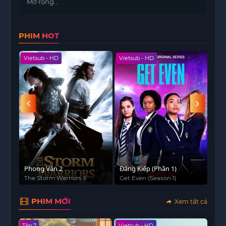
tàn nhẫn muốn ngăn cản mình.
Mở rộng...
PHIM HOT
Vietsub - HD
Vietsub - HD
Hoàn
 - HD
Phong Vân 2
Đáng Kiếp (Phần 1)
Đại
ra
The Storm Warriors II
Get Even (Season 1)
Fan
PHIM MỚI
Xem tất cả
Tập 7
Vietsub - HD