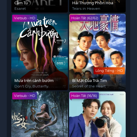
Cầm Tù
Hải Thượng Phồn Hoa
Esaret
Tears in Heaven
Vietsub - HD
Hoàn Tất (62/62)
Lồng Tiếng - HD
Mưa trên cánh bướm
Bí Mật Của Trái Tim
Don’t Cry, Butterfly
Secret of the Heart
Vietsub - HD
Hoàn Tất (16/16)