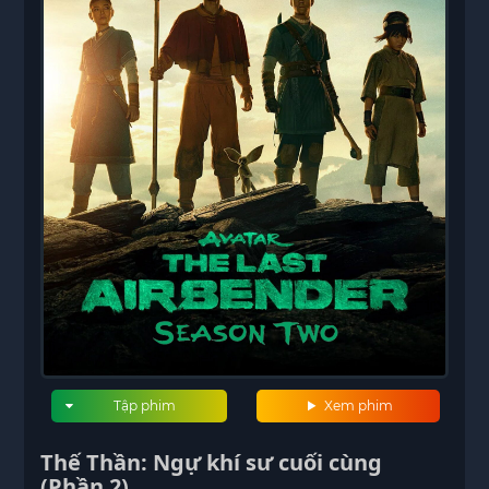
Tập phim
Xem phim
Thế Thần: Ngự khí sư cuối cùng
(Phần 2)