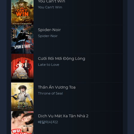
You Can't Win
You Can't Win
Spider-Noir
Spider-Noir
Cưới Rồi Mới Động Lòng
Late to Love
Thần Ấn Vương Toạ
Throne of Seal
Dịch Vụ Mát Xa Tận Nhà 2
배달마사지2