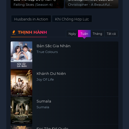
Thực Sự Đẹp
Falling Skies (Season 4)
Christopher - A Beautiful
Real Life
Husbands in Action
Khi Chồng Hợp Lực
THỊNH HÀNH
Ngày
Tuần
Tháng
Tất cả
Bản Sắc Gia Nhân
True Colours
Khánh Dư Niên
Joy Of Life
Sumala
Sumala
Đại Tần Đế Quốc