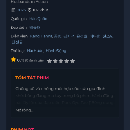
Husbands in Action
2026
107 Phút
Quốc gia:
Hàn Quốc
Đạo diễn:
박규태
Diễn viên:
Kang Hanna
공명
김지석
윤경호
이다희
전소민
진선규
Thể loại:
Hài Hước
,
Hành Động
0
/
0
đánh giá
5
TÓM TẮT PHIM
Chồng cũ và chồng mới hợp sức cứu gia đình
khỏi băng đảng ma túy trong bộ phim hành động
hài lầy lội của đạo diễn Park Gyu Tae (“Bỗng dưng
trúng số”).
Mở rộng...
PHIM HOT