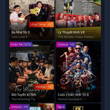
Lồng Tiếng - HD
Bà Nhà Tôi II
Lý Thuyết Kính Vỡ
Just Love II
The Broken Glass Theory
Hoàn Tất (12/12)
Vietsub - HD
Vietsub - HD
Đội Tuyển Kì Tích
Cuộc Chiến Sinh Tử II
The Winning Try
Mortal Kombat II
Vietsub - HD
Tập 4