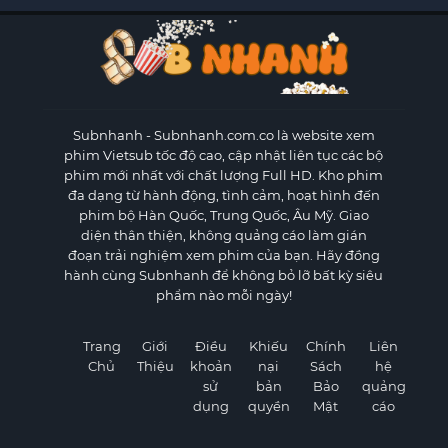
Subnhanh
- Subnhanh.com.co là website xem
phim Vietsub tốc độ cao, cập nhật liên tục các bộ
phim mới nhất với chất lượng Full HD. Kho phim
đa dạng từ hành động, tình cảm, hoạt hình đến
phim bộ Hàn Quốc, Trung Quốc, Âu Mỹ. Giao
diện thân thiện, không quảng cáo làm gián
đoạn trải nghiệm xem phim của bạn. Hãy đồng
hành cùng Subnhanh để không bỏ lỡ bất kỳ siêu
phẩm nào mỗi ngày!
Trang
Giới
Điều
Khiếu
Chính
Liên
Chủ
Thiệu
khoản
nại
Sách
hệ
sử
bản
Bảo
quảng
dụng
quyền
Mật
cáo
×