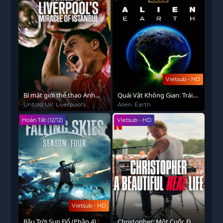
Vietsub - HD
Bí mật giới thể thao Anh
Quái Vật Không Gian: Trái
quốc: Phép màu Istanbul
Đất
Untold UK: Liverpool's
Alien: Earth
Miracle of Istanbul
của Liverpool
Hoàn Tất (12/12)
Vietsub - HD
Vietsub - HD
Bầu Trời Sụp Đổ (Phần 4)
Christopher: Một Cuộc Đời