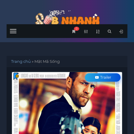
0
Menu
Trang chủ
»
Mật Mã Sống
Trailer