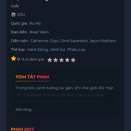
Safe
2012
Quốc gia:
Âu Mỹ
Đạo diễn:
Boaz Yakin
Diễn viên:
Catherine Chan
Chris Sarandon
Jason Statham
Thể loại:
Hành Động
,
Hình Sự
,
Phiêu Lưu
0
/
0
đánh giá
5
TÓM TẮT PHIM
Trong bối cảnh tương lai gần, khi thế giới đối mặt
với thảm họa sinh học do một loại virus nguy
hiểm rò rỉ từ phòng thí nghiệm mật, chỉ một
người duy nhất có thể ngăn chặn sự hủy diệt toàn
Mở rộng...
cầu: cựu mật vụ Ethan Cole – người đã bị khai trừ
khỏi tổ chức vì một sai lầm trong quá khứ. Khi
PHIM HOT
con gái anh là một trong những người đầu tiên