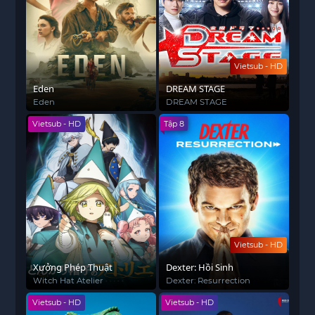
nghiệm điện ảnh mãn nhãn cho khán giả Việt.
Vietsub - HD
Eden
DREAM STAGE
Eden
DREAM STAGE
Vietsub - HD
Tập 8
Vietsub - HD
Xưởng Phép Thuật
Dexter: Hồi Sinh
Witch Hat Atelier
Dexter: Resurrection
Vietsub - HD
Vietsub - HD