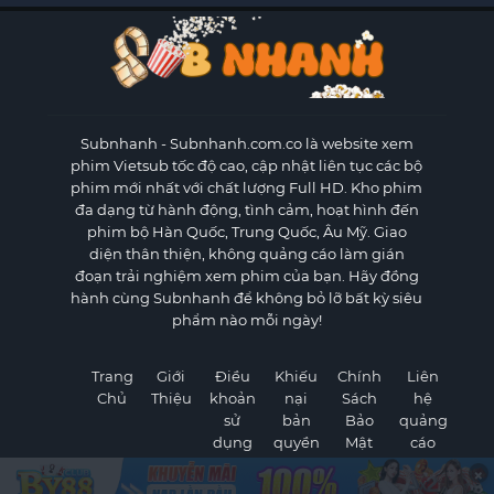
Subnhanh
- Subnhanh.com.co là website xem
phim Vietsub tốc độ cao, cập nhật liên tục các bộ
phim mới nhất với chất lượng Full HD. Kho phim
đa dạng từ hành động, tình cảm, hoạt hình đến
phim bộ Hàn Quốc, Trung Quốc, Âu Mỹ. Giao
diện thân thiện, không quảng cáo làm gián
đoạn trải nghiệm xem phim của bạn. Hãy đồng
hành cùng Subnhanh để không bỏ lỡ bất kỳ siêu
phẩm nào mỗi ngày!
Trang
Giới
Điều
Khiếu
Chính
Liên
Chủ
Thiệu
khoản
nại
Sách
hệ
sử
bản
Bảo
quảng
dụng
quyền
Mật
cáo
×