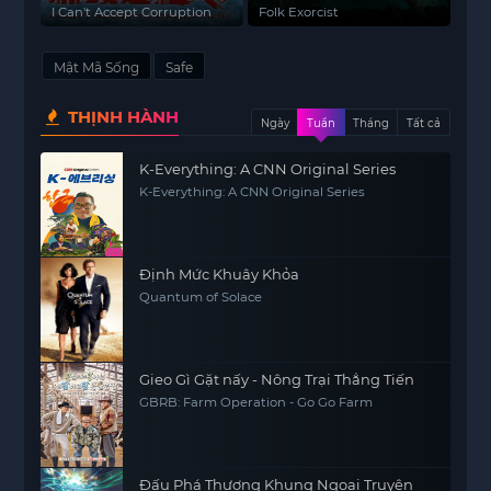
Sự
I Can't Accept Corruption
Folk Exorcist
Mật Mã Sống
Safe
THỊNH HÀNH
Ngày
Tuần
Tháng
Tất cả
K-Everything: A CNN Original Series
K-Everything: A CNN Original Series
Định Mức Khuây Khỏa
Quantum of Solace
Gieo Gì Gặt nấy - Nông Trại Thẳng Tiến
GBRB: Farm Operation - Go Go Farm
Đấu Phá Thương Khung Ngoại Truyện