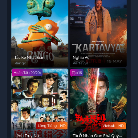
Tắc Kè Nhát Gan
Nghĩa Vụ
Rango
Kartavya
Hoàn Tất (20/20)
Tập 16
Lồng Tiếng - HD
Vietsub - HD
Lệnh Truy Nã
Tôi Ở Nhân Gian Phá Quỷ