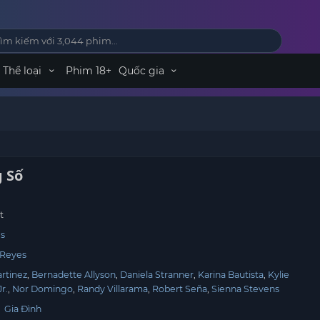
Thể loại
Phim 18+
Quốc gia
 Số
t
es
 Reyes
artinez
Bernadette Allyson
Daniela Stranner
Karina Bautista
Kylie
r.
Nor Domingo
Randy Villarama
Robert Seña
Sienna Stevens
,
Gia Đình