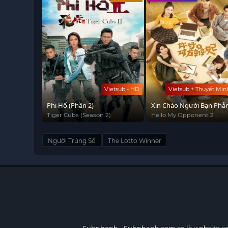
Vietsub - HD
Vietsub + Thuyết Min
Phi Hổ (Phần 2)
Xin Chào Người Bạn Phả
Biện 2
Tiger Cubs (Season 2)
Hello My Opponent 2
Người Trúng Số
The Lotto Winner