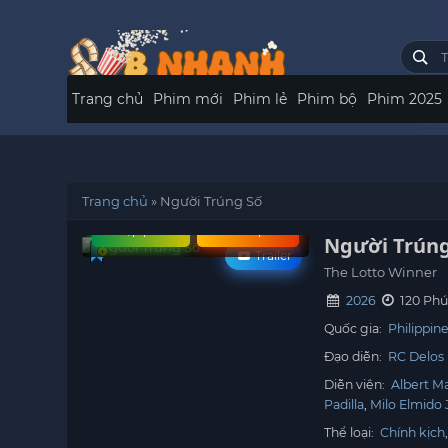
Trang chủ
Phim mới
Phim lẻ
Phim bộ
Phim 2025
Trang chủ
»
Người Trúng Số
Tập phim
Xem phim
Người Trúng
Trailer
The Lotto Winner
2026
120 Phú
Quốc gia:
Philippin
Đạo diễn:
RC Delos
Diễn viên:
Albert M
Padilla
Milo Elmido J
Thể loại:
Chính kịch