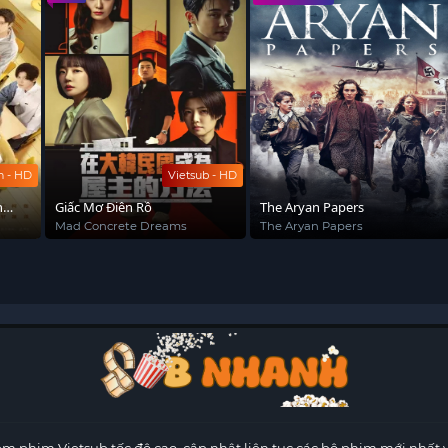
h - HD
Vietsub - HD
n
Giấc Mơ Điên Rồ
The Aryan Papers
Mad Concrete Dreams
The Aryan Papers