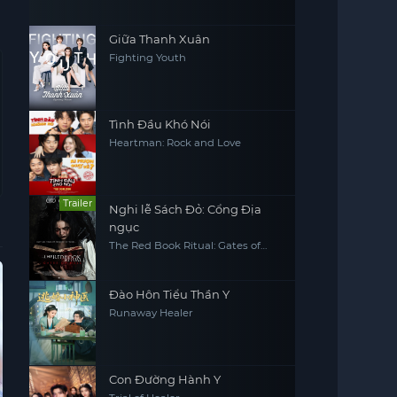
Giữa Thanh Xuân
Fighting Youth
Tình Đầu Khó Nói
Heartman: Rock and Love
Trailer
Nghi lễ Sách Đỏ: Cổng Địa
ngục
The Red Book Ritual: Gates of
Hell
Hoàn Tất (6/6)
Vietsub - HD
Hoàn Tất (32/32)
Vie
Đào Hôn Tiểu Thần Y
Runaway Healer
Con Đường Hành Y