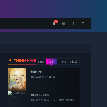
0
THỊNH HÀNH
Ngày
Tuần
Tháng
Tất cả
Thần Ẩn
The Last Immortal
Hoán Sa Lục
The Silk Master from the Future