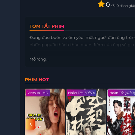
0
/
0
đánh giá
5
TÓM TẮT PHIM
Đang đau buồn và ốm yếu, một người đàn ông trúng 
những người thách thức quan điểm của ông về gia 
Mở rộng...
PHIM HOT
 - HD
Vietsub - HD
Hoàn Tất (50/50)
Hoàn Tất (47/47