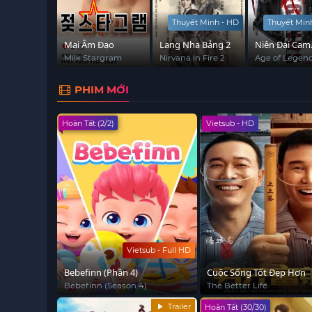
Thuyết Minh - HD
Thuyết Min
 sống
Mai Âm Đạo
Lang Nha Bảng 2
Niên Đại Cam
)
Hồng
Block
Milk Stargram
Nirvana in Fire 2
Age of Legen
 4)
PHIM MỚI
Hoàn Tất (2/2)
Vietsub - HD
Vietsub - Full HD
Bebefinn (Phần 4)
Cuộc Sống Tốt Đẹp Hơn
Bebefinn (Season 4)
The Better Life
Trailer
Hoàn Tất (30/30)