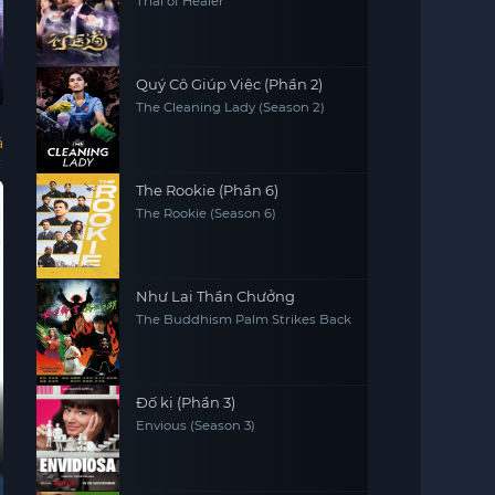
Trial of Healer
Vietsub - HD
Vietsub - HD
Diên Hi công lược:
Cô Gái Có Hình
Hoa Gian Lệnh
Ai 
Quý Cô Giúp Việc (Phần 2)
Lá ngọc cành vàng
Xăm Rồng
(Ph
Yanxi Palace:
The Girl With The
In Blossom
Who
The Cleaning Lady (Season 2)
Princess
Dragon Tattoo
(Se
Adventures
ả
The Rookie (Phần 6)
The Rookie (Season 6)
Như Lai Thần Chưởng
The Buddhism Palm Strikes Back
Đố kị (Phần 3)
Envious (Season 3)