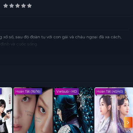
xổ số, sau đó đoàn tụ với con gái và cháu ngoại đã xa cách,
đình và cuộc sống.
)
Hoàn Tất (16/16)
Vietsub - HD
Hoàn Tất (40/40)