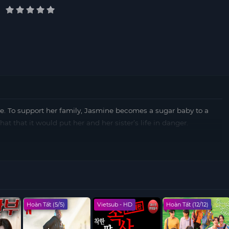
ve. To support her family, Jasmine becomes a sugar baby to a
t that it would put her and her sister’s life in danger.
Hoàn Tất (5/5)
Vietsub - HD
Hoàn Tất (12/12)