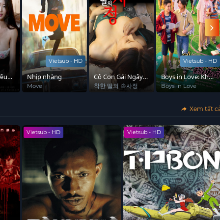
Vietsub - HD
Vietsub - HD
Yêu
Nhịp nhàng
Cô Con Gái Ngây
Boys in Love: Khai
Thơ Của Bạn Thân
Giảng, Trái Tim
Move
착한 딸의 속사정
Boys in Love
Học Cách Yêu
Xem tất c
Vietsub - HD
Vietsub - HD