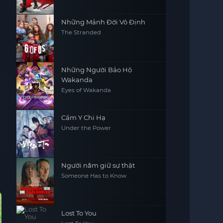
Những Mảnh Đời Vô Định
The Stranded
Những Người Bảo Hộ
Wakanda
Eyes of Wakanda
Cẩm Y Chi Hạ
Under the Power
Người nắm giữ sự thật
Someone Has to Know
Vietsub - HD
Vietsub - HD
Vietsub - HD
Hoàn
Lost To You