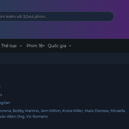
Thể loại
Phim 18+
Quốc gia
t
es
ngitan
Morena
Bobby Martino
Jem Milton
Krista Miller
Mark Dionisio
Micaella
Van Allen Ong
Vic Romano