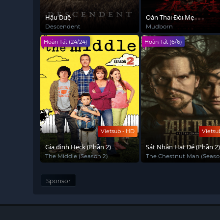
Hậu Duệ
Oán Thai Đòi Mẹ
Descendent
Mudborn
Hoàn Tất (24/24)
Hoàn Tất (6/6)
Vietsub - HD
Vietsu
Gia đình Heck (Phần 2)
Sát Nhân Hạt Dẻ (Phần 2
The Middle (Season 2)
The Chestnut Man (Seaso
Sponsor