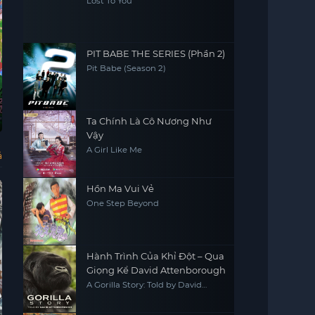
Lost To You
PIT BABE THE SERIES (Phần 2)
Pit Babe (Season 2)
Diary of Our Days
Sói Lang Thang
Đời Tội Phạm
Sar
Ta Chính Là Cô Nương Như
at the Breakwater
1984-2020
Houkago Teibou
Wolfwalkers
Life of Crime:
Sin
Vậy
Nisshi
1984-2020
A Girl Like Me
ả
Hồn Ma Vui Vẻ
One Step Beyond
Hành Trình Của Khỉ Đột – Qua
Giọng Kể David Attenborough
A Gorilla Story: Told by David
Attenborough