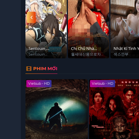
Vietsub - HD
i Jiri
Sentouin,
Chị Chủ Nhà
Nhật Kí Tình 
)
hakenshimasu!
Muốn Lấy Sức Để
Của Tae
Sentouin
월세대신몸으로차
섹스깐부
Hakenshimasu!
려낸여사장의술상
Trả Tiền Thuê
PHIM MỚI
Vietsub - HD
Vietsub - HD