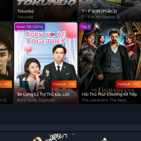
Tòkunbọ̀
T・P BON (Phần 2)
Tòkunbọ̀
T・P BON (Season 2)
Hoàn Tất (14/14)
Tập 9
b - HD
Vietsub - HD
Vietsub - HD
)
Bé Cưng Là Trợ Thủ Đắc Lực
Hội Thủ Thư: Chương Kế Tiếp
n 2)
Born To Be Together
The Librarians: The Next
Chapter