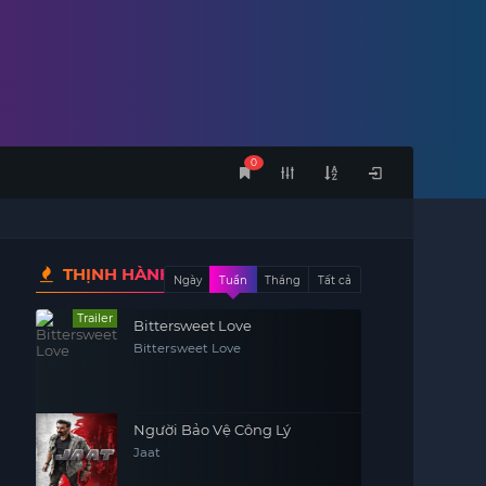
0
THỊNH HÀNH
Ngày
Tuần
Tháng
Tất cả
Trailer
Bittersweet Love
Bittersweet Love
Người Bảo Vệ Công Lý
Jaat