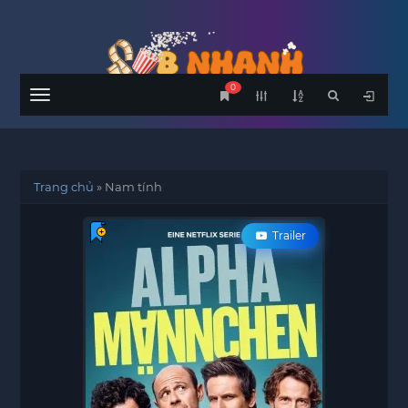
0
Menu
Trang chủ
»
Nam tính
Trailer