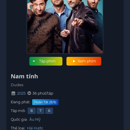
Tập phim
Xem phim
Nam tính
Dudes
2025
36 phút/tập
Đang phát:
Hoàn Tất (8/8)
Tập mới:
8
7
6
Quốc gia:
Âu Mỹ
Thể loại:
Hài Hước