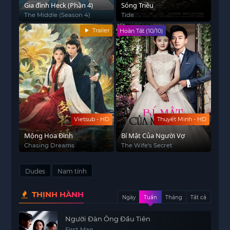
Gia đình Heck (Phần 4)
Sóng Triều
The Middle (Season 4)
Tide
Trailer
Hoàn Tất (10/10)
Vietsub - HD
Thuyết Minh - HD
Mộng Hoa Đình
Bí Mật Của Người Vợ
Chasing Dreams
The Wife's Secret
Dudes
Nam tính
THỊNH HÀNH
Ngày
Tuần
Tháng
Tất cả
Người Đàn Ông Đầu Tiên
First Man