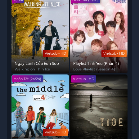
Tập 4
Hoàn Tất (16/16)
Vietsub - HD
Vietsub - HD
Ngày Lành Của Eun Soo
Playlist Tình Yêu (Phần 4)
Walking on Thin Ice
Love Playlist (Season 4)
Hoàn Tất (24/24)
Vietsub - HD
Vietsub - HD