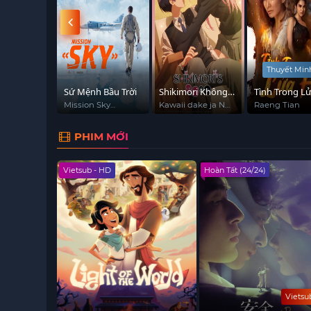
Thuyết Min
Du Lịch Bí
Sứ Mệnh Bầu Trời
Shikimori Không
Tình Trong L
ng Em Gái
Chỉ Dễ Thương
Hận
니의꿀벅지
Mission Sky
Kawaii dake ja Nai
Raeng Tian
(Nebo)
Shikimori-san
en
Thôi Đâu
PHIM MỚI
Vietsub - HD
Hoàn Tất (24/24)
Vietsu