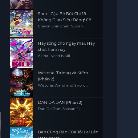
Shin - Cậu Bé Bút Chì 18:
Không Gian Siêu Đẳng! Cô
Dâu Gọi Bão Của Ora
Crayon Shin-chan: Super-
Dimension! The Storm Called My
Bride
Hãy sống cho ngày mai. Hãy
chết hôm nay.
All You Need is Kill
Wistoria: Trượng và Kiếm
(Phần 2)
Wistoria: Wand and Sword
(Season 2)
DAN DA DAN (Phần 2)
Dan Da Dan (Season 2)
Vietsub - HD
Vietsub - HD
Tập 4
Vie
Bạn Cùng Bàn Của Tôi Lại Lên