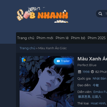
Trang chủ
Phim mới
Phim lẻ
Phim bộ
Phim 2025
Trang chủ
»
Màu Xanh Ảo Giác
Màu Xanh Ảo
Trailer
Perfect Blue
1998
82 Phút
Quốc gia:
Nhật Bản
Đạo diễn:
今敏
Diễn viên:
Emiko F
篠原恵美
辻親八
Thể loại:
Hoạt Hình