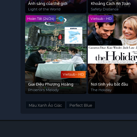
Ánh sáng của thế giới
Khoảng Cách An Toàn
Light of the World
Safety Distance
Hoàn Tất (24/24)
Vietsub - HD
Vietsub - HD
Giai Điệu Phượng Hoàng
Nơi tình yêu bắt đầu
Phoenix's Melody
The Holiday
Màu Xanh Ảo Giác
Perfect Blue