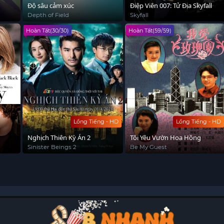
Độ sâu cảm xúc
Điệp Viên 007: Tử Địa Skyfall
Depth of Field
Skyfall
Hoàn Tất(30/30)
Hoàn Tất(59/59)
Lồng Tiếng - HD
Lồng Tiếng - HD
Nghịch Thiên Kỳ Án 2
Tôi Yêu Vườn Hoa Hồng
Sinister Beings 2
Be My Guest