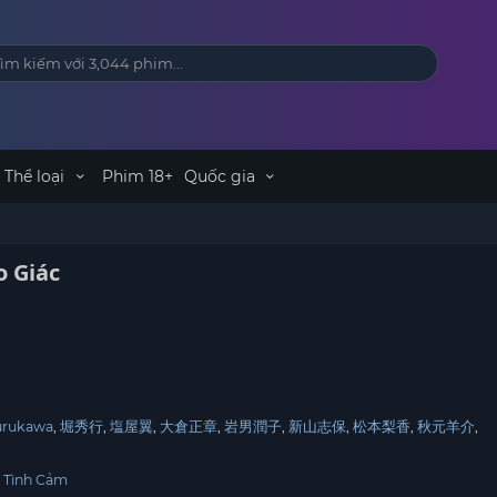
Thể loại
Phim 18+
Quốc gia
 Giác
urukawa
堀秀行
塩屋翼
大倉正章
岩男潤子
新山志保
松本梨香
秋元羊介
,
Tình Cảm