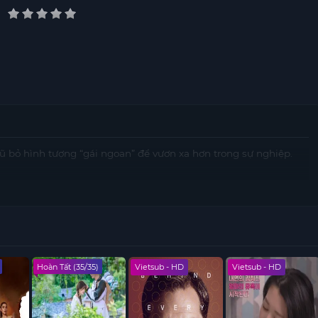
 rũ bỏ hình tượng “gái ngoan” để vươn xa hơn trong sự nghiệp.
Hoàn Tất (35/35)
Vietsub - HD
Vietsub - HD