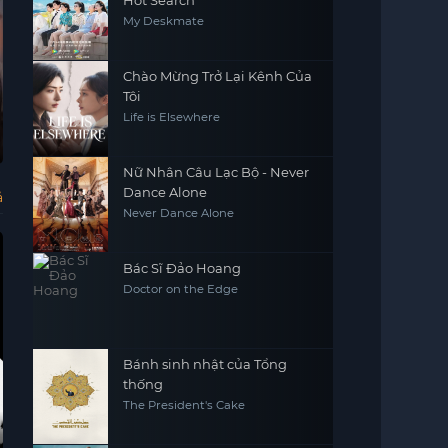
Hot Search
My Deskmate
Chào Mừng Trở Lại Kênh Của
Tôi
Vietsub - HD
Life is Elsewhere
Chú Hề Trong
Những Cuộc
Nàng Dâu Thế
Tsu
Cánh Đồng Ngô
Phiêu Lưu Rùng
Thân
Chi
Clown in a
Chilling
The Replacement
Tsu
Cornfield
Adventures of
Bride - Jao Sao
Chi
Rợn Của Sabrina
huy
Nữ Nhân Câu Lạc Bộ - Never
Sabrina (Season 3)
Gae Kat
(Phần 3)
Dance Alone
ả
Never Dance Alone
Bác Sĩ Đảo Hoang
Doctor on the Edge
Bánh sinh nhật của Tổng
thống
The President's Cake