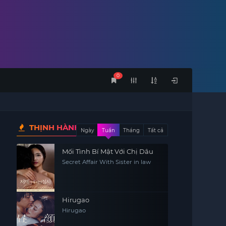
0
THỊNH HÀNH
Ngày
Tuần
Tháng
Tất cả
Mối Tình Bí Mật Với Chị Dâu
Secret Affair With Sister in law
Hirugao
Hirugao