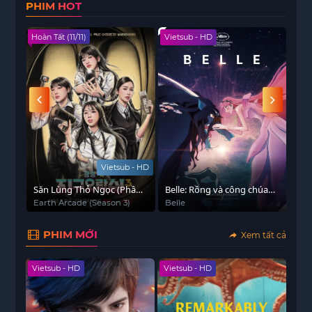
PHIM HOT
được giải quyết.
Hoàn Tất (11/11)
Vietsub - HD
Viet
Vietsub - HD
Săn Lùng Thỏ Ngọc (Phần
Belle: Rồng và công chúa
Hợp
3)
tàn nhang
Nà
Earth Arcade (Season 3)
Belle
불륜
PHIM MỚI
Xem tất cả
Vietsub - HD
Vietsub - HD