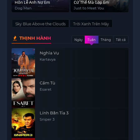
Hôn Lễ Anh Nợ Em
Cứ Thế Mà Gặp Em
Dog Man
Just to Meet You
Sky Blue Above the Clouds
Trời Xanh Trên Mây
THỊNH HÀNH
Ngày
Tuần
Tháng
Tất cả
Nghĩa Vụ
Kartavya
Cầm Tù
Esaret
Lính Bắn Tỉa 3
Sniper 3