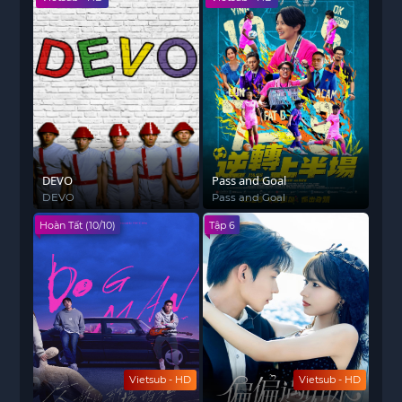
DEVO
Pass and Goal
DEVO
Pass and Goal
Hoàn Tất (10/10)
Tập 6
Vietsub - HD
Vietsub - HD