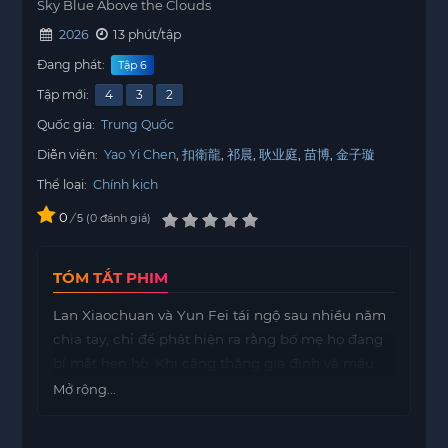
Sky Blue Above the Clouds
2026
13 phút/tập
Đang phát:
Tập 6
Tập mới:
4
3
2
Quốc gia:
Trung Quốc
Diễn viên:
Yao Yi Chen
扣衛龍
祁晨
耿业庭
苗博
金子璇
Thể loại:
Chính kịch
0
/
0
đánh giá
5
TÓM TẮT PHIM
Lan Xiaochuan và Yun Fei tái ngộ sau nhiều năm
chia tay, chỉ để phát hiện ra rằng bố mẹ họ đang
bí mật hẹn hò. Khi căng thẳng gia đình và mâu
thuẫn về việc bảo tồn mô hình máy bay ngày
Mở rộng...
càng leo thang, cặp đôi cũ phải đối mặt với
những cảm xúc khó xử và những tình cảm chưa