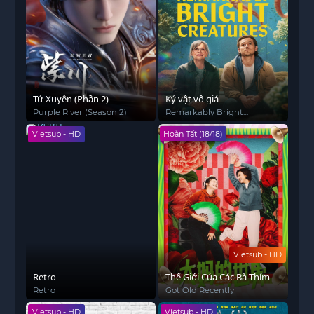
Tử Xuyên (Phần 2)
Kỷ vật vô giá
Purple River (Season 2)
Remarkably Bright
Creatures
Vietsub - HD
Hoàn Tất (18/18)
Vietsub - HD
Retro
Thế Giới Của Các Bà Thím
Retro
Got Old Recently
Vietsub - HD
Vietsub - HD