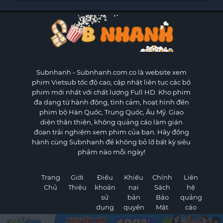
Subnhanh
- Subnhanh.com.co là website xem
phim Vietsub tốc độ cao, cập nhật liên tục các bộ
phim mới nhất với chất lượng Full HD. Kho phim
đa dạng từ hành động, tình cảm, hoạt hình đến
phim bộ Hàn Quốc, Trung Quốc, Âu Mỹ. Giao
diện thân thiện, không quảng cáo làm gián
đoạn trải nghiệm xem phim của bạn. Hãy đồng
hành cùng Subnhanh để không bỏ lỡ bất kỳ siêu
phẩm nào mỗi ngày!
Trang
Giới
Điều
Khiếu
Chính
Liên
Chủ
Thiệu
khoản
nại
Sách
hệ
sử
bản
Bảo
quảng
dụng
quyền
Mật
cáo
×