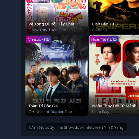
Vẽ Xong Đi, Rồi Hãy Chết!
Lính Bắn Tỉa 3
Draw This, Then Die!
Sniper 3
Vietsub - HD
Hoàn Tất (12/12)
Vietsu
Toàn Trí Độc Giả
Ngày Thay Đổi Tử Mệnh
Omniscient Reader: The
Leap Day
Prophecy
I Am Nobody: The Showdown Between Yin & Yang