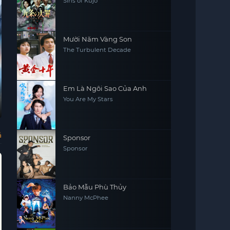
Sins of Kujo
Mười Năm Vàng Son
The Turbulent Decade
Vietsub + TM - FHD
Em Là Ngôi Sao Của Anh
You Are My Stars
Tinh Lạc Ngưng
Bí Mật Của Cô
Kaguya-sama
Gái
Thành Đường
Nàng Dâm Đãng
muốn tỏ tình: Tình
Cấ
The Starry Love
물 많은 아줌마의 비
かぐや様は告らせ
Pub
밀
たい～天才たちの
Bro
chiến căng não
恋爱头脳戦～ 第 2
của các thiên tài
ả
Sponsor
期
Sponsor
Bảo Mẫu Phù Thủy
Nanny McPhee