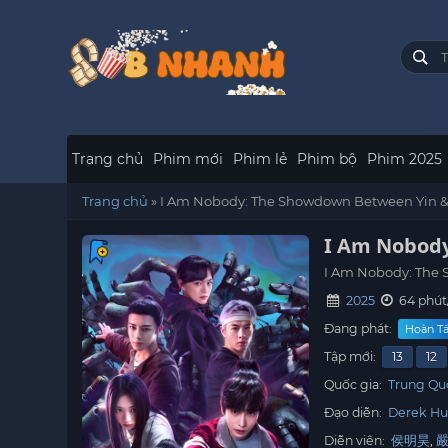
Trang chủ
Phim mới
Phim lẻ
Phim bộ
Phim 2025
Trang chủ
»
I Am Nobody: The Showdown Between Yin 
I Am Nobody
I Am Nobody: The
2025
64 phút
Đang phát:
Hoàn Tất
Tập mới:
13
12
Quốc gia:
Trung Qu
Đạo diễn:
Derek Hu
Diễn viên:
侯明昊