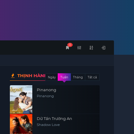
0
THỊNH HÀNH
Ngày
Tuần
Tháng
Tất cả
Pinanong
Pinanong
Dữ Tấn Trường An
Shadow Love