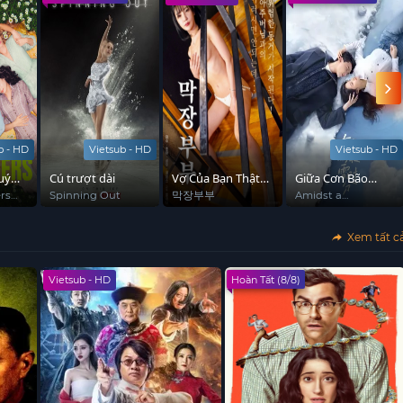
ịch tính này.
b - HD
Vietsub - HD
Vietsub - HD
uý
Cú trượt dài
Vợ Của Bạn Thật
Giữa Cơn Bão
Tuyệt
Tuyết
rs
Spinning Out
막장부부
Amidst a
Snowstorm of
Love
Xem tất c
Vietsub - HD
Hoàn Tất (8/8)