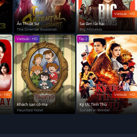
Vietsub - HD
Ảo Thuật Sư
Sai lầm tai hại
The Oriental Illusionist
Big Mistakes
Vietsub - HD
Tập 2
b - HD
Vietsub - HD
Khách sạn có ma
Ký Ức Tình Thù
Haunted Hotel
Sunset in Winter