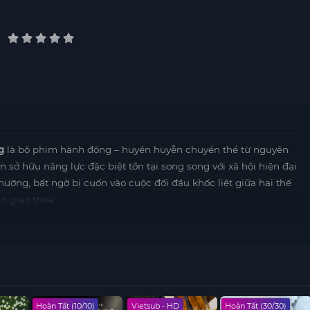
g
là bộ phim hành động – huyền huyễn chuyển thể từ nguyên
n sở hữu năng lực đặc biệt tồn tại song song với xã hội hiện đại.
ường, bất ngờ bị cuốn vào cuộc đối đầu khốc liệt giữa hai thế
n giao thoa.
ải đối diện với quá khứ, học cách làm chủ năng lực của bản
 định đoạt vận mệnh dị nhân giới. Bộ phim gây ấn tượng với các
sắc cùng nhịp phim nhanh, căng thẳng.
I Am Nobody: The
ởng cho khán giả yêu thích phim hành động – giả tưởng hiện đại
tại
xem phim hành động huyền huyễn Vietsub Full HD trên
Hoàn Tất (10/10)
Vietsub - HD
Hoàn Tất (30/30)