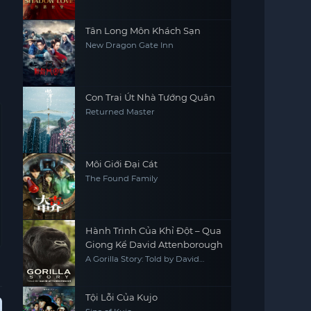
Tân Long Môn Khách Sạn
New Dragon Gate Inn
Con Trai Út Nhà Tướng Quân
Returned Master
Môi Giới Đại Cát
The Found Family
Hành Trình Của Khỉ Đột – Qua
Giọng Kể David Attenborough
A Gorilla Story: Told by David
Attenborough
Tội Lỗi Của Kujo
Hoàn Tất (40/40)
Vietsub - HD
Vietsub - HD
Vie