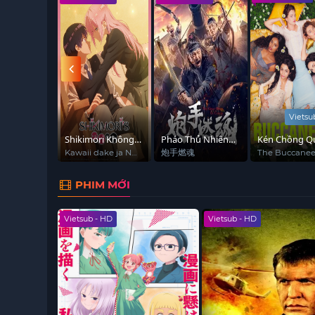
subnhanh
để theo dõi cuộc đối đầu Âm Dương đầy k
b + TM - FHD
Vietsu
 Nguyệt
Shikimori Không
Pháo Thủ Nhiên
Kén Chồng Q
nh
Chỉ Dễ Thương
Hồn
Tộc (Phần 1)
e End of The
Kawaii dake ja Nai
炮手燃魂
The Buccanee
Shikimori-san
(Season 1)
Thôi Đâu
PHIM MỚI
Vietsub - HD
Vietsub - HD