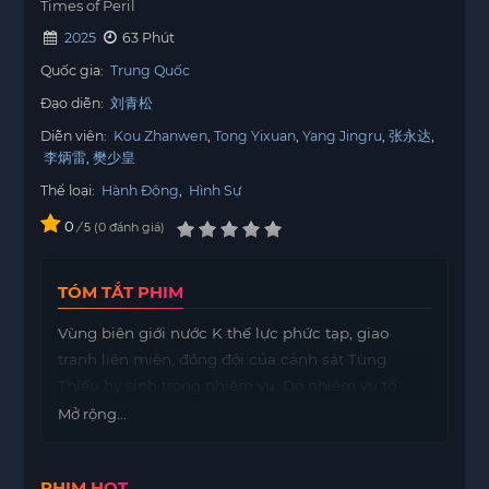
Times of Peril
2025
63 Phút
Quốc gia:
Trung Quốc
Đạo diễn:
刘青松
Diễn viên:
Kou Zhanwen
Tong Yixuan
Yang Jingru
张永达
李炳雷
樊少皇
Thể loại:
Hành Động
,
Hình Sự
0
/
0
đánh giá
5
TÓM TẮT PHIM
Vùng biên giới nước K thế lực phức tạp, giao
tranh liên miên, đồng đội của cảnh sát Tùng
Thiếu hy sinh trong nhiệm vụ. Do nhiệm vụ tổ
chức, vợ của Tùng Thiếu cũng bị liên lụy và sát
Mở rộng...
hại. Để bảo vệ an toàn cho đứa con gái duy nhất,
Tùng Thiếu chọn giải ngũ và ẩn danh, đồng thời
PHIM HOT