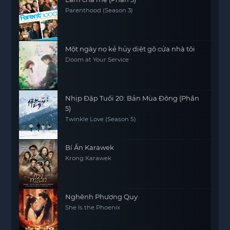
Parenthood (Season 3)
Một ngày nọ kẻ hủy diệt gõ cửa nhà tôi
Doom at Your Service
Nhịp Đập Tuổi 20: Bản Mùa Đông (Phần
5)
Twinkle Love (Season 5)
Bí Ẩn Karawek
Krong Karawek
Nghênh Phượng Quy
She Is the Phoenix