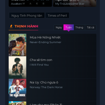
Awaken
My Troublesome Star
Nguy Tình Phong Vân
Times of Peril
THỊNH HÀNH
Ngày
Tuần
Tháng
Tất cả
Mùa Hè Nồng Nhiệt
Never-Ending Summer
Cha sẽ tìm con
I Will Find You
Na Uy: Chú ngựa ô
Norway: The Dark Horse
Làm cha mẹ (Phần 3)