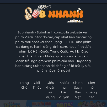
Subnhanh
- Subnhanh.com.co là website xem
phim Vietsub tốc độ cao, cập nhật liên tục các bộ
phim mới nhất với chất lượng Full HD. Kho phim
đa dạng từ hành động, tình cảm, hoạt hình đến
phim bộ Hàn Quốc, Trung Quốc, Âu Mỹ. Giao
diện thân thiện, không quảng cáo làm gián
đoạn trải nghiệm xem phim của bạn. Hãy đồng
hành cùng Subnhanh để không bỏ lỡ bất kỳ siêu
phẩm nào mỗi ngày!
Trang
Giới
Điều
Khiếu
Chính
Liên
Chủ
Thiệu
khoản
nại
Sách
hệ
sử
bản
Bảo
quảng
dụng
quyền
Mật
cáo
×