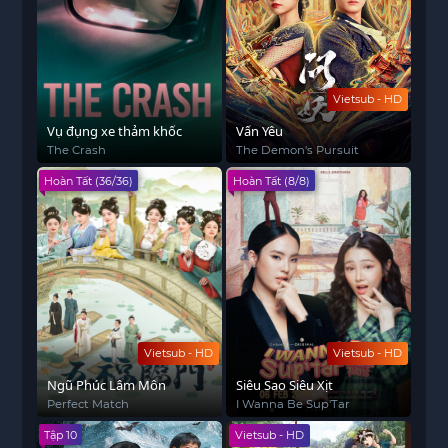
Vietsub - HD
Vụ đụng xe thảm khốc
Vấn Yêu
The Crash
The Demon's Pursuit
Hoàn Tất (36/36)
Hoàn Tất (8/8)
Vietsub - HD
Vietsub - HD
Ngũ Phúc Lâm Môn
Siêu Sao Siêu Xịt
Perfect Match
I Wanna Be Sup'Tar
Tập 10
Vietsub - HD