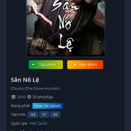
Tập phim
Xem phim
Săn Nô Lệ
Chuno (The Slave Hunter)
2010
35 phút/tập
Đang phát:
Hoàn Tất (48/48)
Tập mới:
48
47
46
Quốc gia:
Hàn Quốc