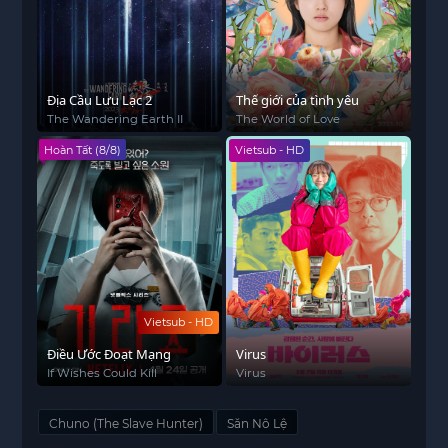
Địa Cầu Lưu Lạc 2
Thế giới của tình yêu
The Wandering Earth II
The World of Love
Hoàn Tất (8/8)
Vietsub - HD
Vietsub - HD
Điều Ước Đoạt Mạng
Virus
If Wishes Could Kill
Virus
Chuno (The Slave Hunter)
Săn Nô Lệ