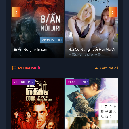
giá trị con người bị chà đạp vì lòng tham và sự vô
cảm. Bộ phim khiến người xem phải suy ngẫm
sâu sắc về lòng trắc ẩn, sự dũng cảm và nỗi đau
của những nạn nhân vô tội.
Dưới bàn tay đạo diễn tài ba, tác phẩm không chỉ
Vietsub - HD
mang đến những cảnh quay nghẹt thở, những
Bí Ẩn Núi Jiri (Jirisan)
pha hành động hồi hộp mà còn là bản cáo trạng
Hai Cô Nàng Tuổi Hai Mươi
Bộ 
Dâ
Jirisan
스물다섯 그리고 스물
떡
mạnh mẽ lên án tội ác đang âm thầm diễn ra.
Diễn xuất chân thật và kịch bản sắc bén là điểm
PHIM MỚI
Xem tất cả
cộng lớn giúp
Săn Nô Lệ
nhận được nhiều đánh
giá tích cực từ giới chuyên môn.
Vietsub - HD
Vietsub - HD
Khán giả hiện có thể thưởng thức bộ phim
Săn
Nô Lệ
với chất lượng
Vietsub Full HD
tại
subnhanh
– nền tảng xem phim uy tín, liên tục
cập nhật những bộ phim nổi bật và hấp dẫn nhất.