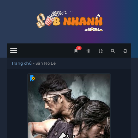
0
Menu
Trang chủ
»
Săn Nô Lệ