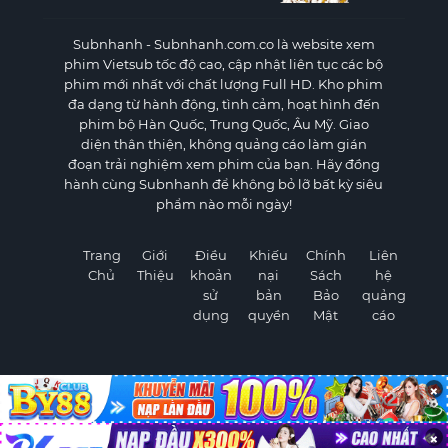
Subnhanh
- Subnhanh.com.co là website xem
phim Vietsub tốc độ cao, cập nhật liên tục các bộ
phim mới nhất với chất lượng Full HD. Kho phim
đa dạng từ hành động, tình cảm, hoạt hình đến
phim bộ Hàn Quốc, Trung Quốc, Âu Mỹ. Giao
diện thân thiện, không quảng cáo làm gián
đoạn trải nghiệm xem phim của bạn. Hãy đồng
hành cùng Subnhanh để không bỏ lỡ bất kỳ siêu
phẩm nào mỗi ngày!
Trang
Giới
Điều
Khiếu
Chính
Liên
Chủ
Thiệu
khoản
nại
Sách
hệ
sử
bản
Bảo
quảng
dụng
quyền
Mật
cáo
×
©
2026 Subnhanh.com.co
×
Subnhanh - Xem phim Vietsub Full HD nhanh