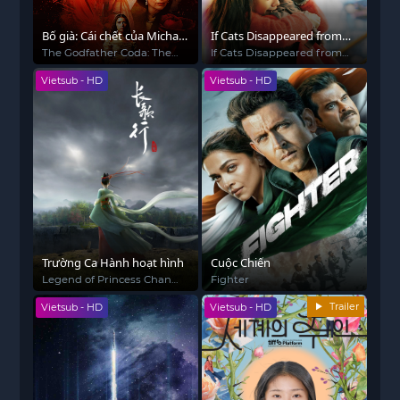
Bố già: Cái chết của Michael
If Cats Disappeared from
Corleone
the World
The Godfather Coda: The
If Cats Disappeared from
Death of Michael Corleone
the World
Vietsub - HD
Vietsub - HD
Trường Ca Hành hoạt hình
Cuộc Chiến
Legend of Princess Chang-
Fighter
Ge
Trailer
Vietsub - HD
Vietsub - HD