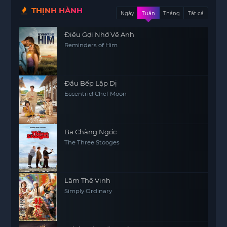
THỊNH HÀNH
Ngày
Tuần
Tháng
Tất cả
Điều Gợi Nhớ Về Anh
Reminders of Him
Đầu Bếp Lập Dị
Eccentric! Chef Moon
Ba Chàng Ngốc
The Three Stooges
Lâm Thế Vinh
Simply Ordinary