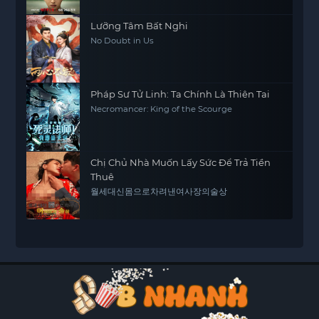
Lưỡng Tâm Bất Nghi
No Doubt in Us
Pháp Sư Tử Linh: Ta Chính Là Thiên Tai
Necromancer: King of the Scourge
Chị Chủ Nhà Muốn Lấy Sức Để Trả Tiền
Thuê
월세대신몸으로차려낸여사장의술상