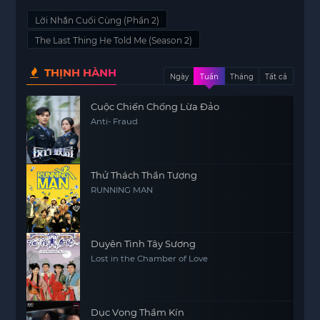
Lời Nhắn Cuối Cùng (Phần 2)
The Last Thing He Told Me (Season 2)
THỊNH HÀNH
Ngày
Tuần
Tháng
Tất cả
Cuộc Chiến Chống Lừa Đảo
Anti- Fraud
Thử Thách Thần Tượng
RUNNING MAN
Duyên Tình Tây Sương
Lost in the Chamber of Love
Dục Vọng Thầm Kín