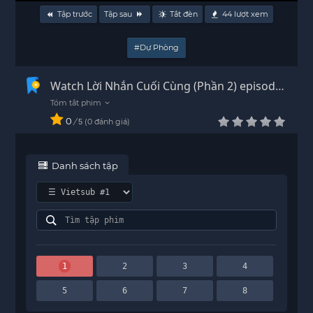
Tập trước
Tập sau
Tắt đèn
44
lượt xem
#Dự Phòng
Watch Lời Nhắn Cuối Cùng (Phần 2) episode
1 Vietsub - HD
0
/
0
đánh giá
5
Danh sách tập
1
2
3
4
5
6
7
8