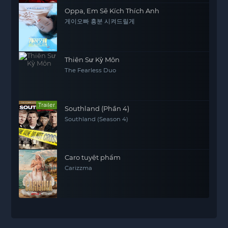
Oppa, Em Sẽ Kích Thích Anh
게이오빠 흥분 시켜드릴게
Thiên Sư Kỳ Môn
The Fearless Duo
Trailer
Southland (Phần 4)
Southland (Season 4)
Caro tuyệt phẩm
Carizzma