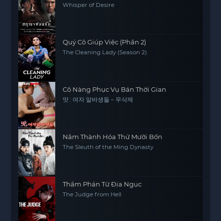
Whisper of Desire
Quý Cô Giúp Việc (Phần 2)
The Cleaning Lady (Season 2)
Cô Nàng Phục Vụ Bán Thời Gian
맛 : 여자 알바생들 – 무삭제
Năm Thành Hóa Thứ Mười Bốn
The Sleuth of the Ming Dynasty
Thẩm Phán Từ Địa Ngục
The Judge from Hell