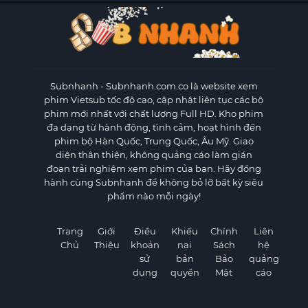
Subnhanh
- Subnhanh.com.co là website xem
phim Vietsub tốc độ cao, cập nhật liên tục các bộ
phim mới nhất với chất lượng Full HD. Kho phim
đa dạng từ hành động, tình cảm, hoạt hình đến
phim bộ Hàn Quốc, Trung Quốc, Âu Mỹ. Giao
diện thân thiện, không quảng cáo làm gián
đoạn trải nghiệm xem phim của bạn. Hãy đồng
hành cùng Subnhanh để không bỏ lỡ bất kỳ siêu
phẩm nào mỗi ngày!
Trang
Giới
Điều
Khiếu
Chính
Liên
Chủ
Thiệu
khoản
nại
Sách
hệ
sử
bản
Bảo
quảng
dụng
quyền
Mật
cáo