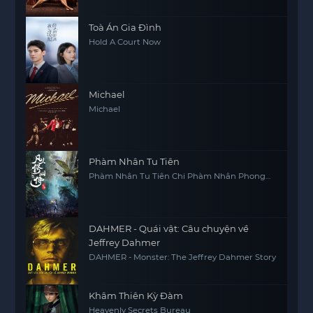
Toà Án Gia Đình
Hold A Court Now
Michael
Michael
Phàm Nhân Tu Tiên
Phàm Nhân Tu Tiên Chi Phàm Nhân Phong
Khởi Thiên Nam, Fan Ren Xiu Xian Zhuan
DAHMER - Quái vật: Câu chuyện về
Jeffrey Dahmer
DAHMER - Monster: The Jeffrey Dahmer Story
Khâm Thiên Kỳ Đàm
Heavenly Secrets Bureau