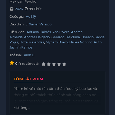
Mexican Psycho
2026
99 Phút
Quốc gia:
Âu Mỹ
Đạo diễn:
J. Xavier Velasco
Diễn viên:
Adriana Llabrés
Ana Rivero
Andrés
Almeida
Andrés Delgado
Gerardo Trejoluna
Horacio García
Rojas
Hoze Meléndez
Myriam Bravo
Nailea Norvind
Ruth
Jazmín Ramos
Thể loại:
Kinh Dị
0
/
0
đánh giá
5
TÓM TẮT PHIM
Phim kể về một tên tâm thần “cực kỳ bạo lực và
thông minh” thách thức cảnh sát bằng cách để
lại một con thỏ giấy trắng tại mỗi hiện trường vụ
án, liên kết tất cả các vụ án lại với nhau.
Mở rộng...