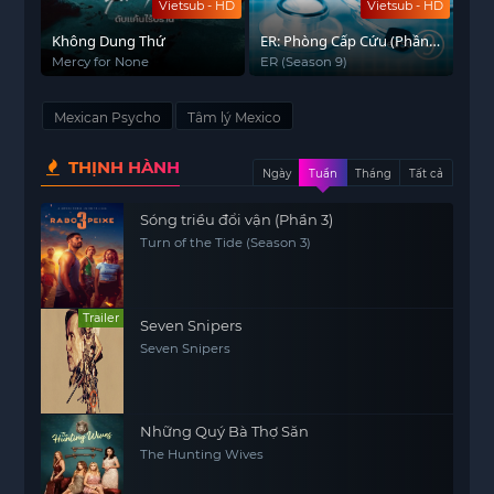
Vietsub - HD
Vietsub - HD
Không Dung Thứ
ER: Phòng Cấp Cứu (Phần
9)
Mercy for None
ER (Season 9)
Mexican Psycho
Tâm lý Mexico
THỊNH HÀNH
Ngày
Tuần
Tháng
Tất cả
Sóng triều đổi vận (Phần 3)
Turn of the Tide (Season 3)
Trailer
Seven Snipers
Seven Snipers
Những Quý Bà Thợ Săn
The Hunting Wives