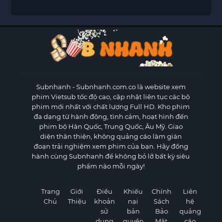
Subnhanh
- Subnhanh.com.co là website xem
phim Vietsub tốc độ cao, cập nhật liên tục các bộ
phim mới nhất với chất lượng Full HD. Kho phim
đa dạng từ hành động, tình cảm, hoạt hình đến
phim bộ Hàn Quốc, Trung Quốc, Âu Mỹ. Giao
diện thân thiện, không quảng cáo làm gián
đoạn trải nghiệm xem phim của bạn. Hãy đồng
hành cùng Subnhanh để không bỏ lỡ bất kỳ siêu
phẩm nào mỗi ngày!
Trang
Giới
Điều
Khiếu
Chính
Liên
Chủ
Thiệu
khoản
nại
Sách
hệ
sử
bản
Bảo
quảng
dụng
quyền
Mật
cáo