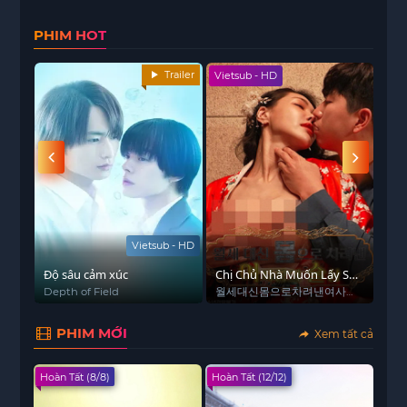
PHIM HOT
Trailer
Vietsub - HD
Viet
Vietsub - HD
Độ sâu cảm xúc
Chị Chủ Nhà Muốn Lấy Sức
Hom
Để Trả Tiền Thuê
Depth of Field
월세대신몸으로차려낸여사장
Hom
의술상
PHIM MỚI
Xem tất cả
Hoàn Tất (8/8)
Hoàn Tất (12/12)