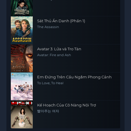
Sát Thủ Ẩn Danh (Phần 1)
The Assassin
Avatar 3: Lửa và Tro Tàn
Avatar: Fire and Ash
Em Đứng Trên Cầu Ngắm Phong Cảnh
To Love, To Heal
Kế Hoạch Của Cô Nàng Nội Trợ
빨아주는 여자