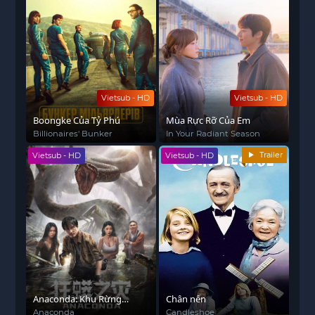
Vietsub - HD
Vietsub - HD
Boongke Của Tỷ Phú
Mùa Rực Rỡ Của Em
Billionaires' Bunker
In Your Radiant Season
Trailer
Vietsub - HD
Vietsub - HD
Anaconda: Khu Rừng
Chân nến
Nguyền Rủa
Anaconda
Candleshoe