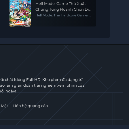
Hell Mode: Game Thủ Xuất
Chúng Tung Hoành Chốn Dị
Giới Hỗn Nguyên (Phần 2)
Hell Mode: The Hardcore Gamer
Dominates In Another World
With Garbage Balancing (Season
2)
với chất lượng Full HD. Kho phim đa dạng từ
cáo làm gián đoạn trải nghiệm xem phim của
ỗi ngày!
 Mật
Liên hệ quảng cáo