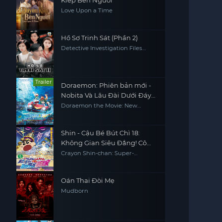
Kiếp Bên Người
Love Upon a Time
Hồ Sơ Trinh Sát (Phần 2)
Detective Investigation Files
(Season 2)
Trailer
Doraemon: Phiên bản mới -
Nobita Và Lâu Đài Dưới Đáy
Biển
Doraemon the Movie: New
Nobita and the Castle of the
Undersea Devil
Shin - Cậu Bé Bút Chì 18:
Không Gian Siêu Đẳng! Cô
Dâu Gọi Bão Của Ora
Crayon Shin-chan: Super-
Dimension! The Storm Called My
Bride
Oán Thai Đòi Mẹ
Mudborn