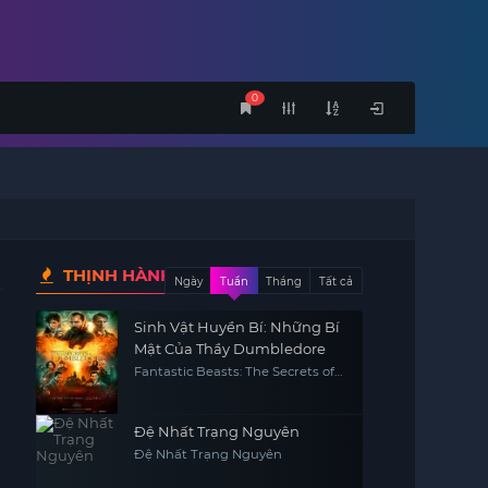
0
THỊNH HÀNH
Ngày
Tuần
Tháng
Tất cả
Sinh Vật Huyền Bí: Những Bí
Mật Của Thầy Dumbledore
Fantastic Beasts: The Secrets of
Dumbledore - Fantasy
Đệ Nhất Trạng Nguyên
Đệ Nhất Trạng Nguyên