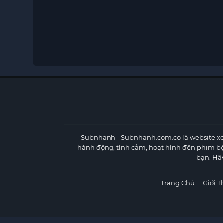
Subnhanh
- Subnhanh.com.co là website xe
hành động, tình cảm, hoạt hình đến phim b
bạn. Hã
Trang Chủ
Giới T