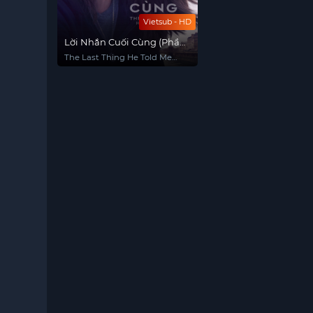
Vietsub - HD
Lời Nhắn Cuối Cùng (Phần
2)
The Last Thing He Told Me
(Season 2)