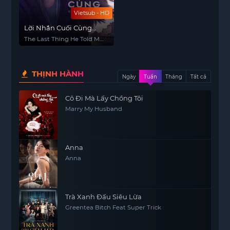
Vietsub - HD
Lời Nhắn Cuối Cùng
(Phần 2)
The Last Thing He Told Me
(Season 2)
THỊNH HÀNH
Ngày
Tuần
Tháng
Tất cả
Cô Đi Mà Lấy Chồng Tôi
Marry My Husband
Anna
Anna
Trà Xanh Đấu Siêu Lừa
Greentea Bitch Feat Super Trick