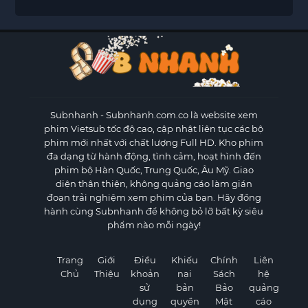
Subnhanh
- Subnhanh.com.co là website xem
phim Vietsub tốc độ cao, cập nhật liên tục các bộ
phim mới nhất với chất lượng Full HD. Kho phim
đa dạng từ hành động, tình cảm, hoạt hình đến
phim bộ Hàn Quốc, Trung Quốc, Âu Mỹ. Giao
diện thân thiện, không quảng cáo làm gián
đoạn trải nghiệm xem phim của bạn. Hãy đồng
hành cùng Subnhanh để không bỏ lỡ bất kỳ siêu
phẩm nào mỗi ngày!
Trang
Giới
Điều
Khiếu
Chính
Liên
Chủ
Thiệu
khoản
nại
Sách
hệ
sử
bản
Bảo
quảng
dụng
quyền
Mật
cáo