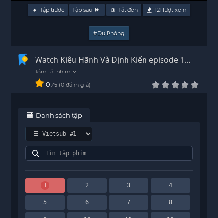
Tập trước
Tập sau
Tắt đèn
121
lượt xem
#Dự Phòng
Watch Kiêu Hãnh Và Định Kiến episode 1
Vietsub - HD
0
/
0
đánh giá
5
Danh sách tập
1
2
3
4
5
6
7
8