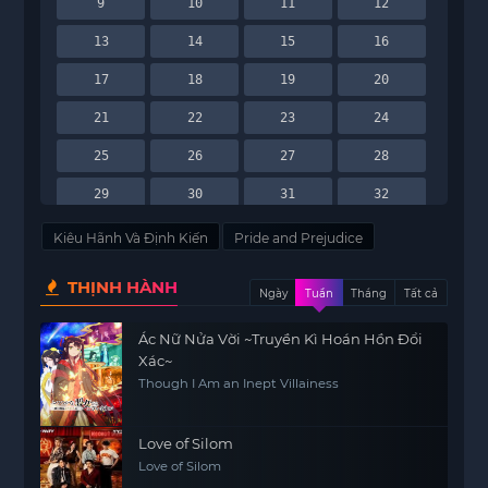
9
10
11
12
13
14
15
16
17
18
19
20
21
22
23
24
25
26
27
28
29
30
31
32
33
34
35
36
Kiêu Hãnh Và Định Kiến
Pride and Prejudice
37
38
39
40
THỊNH HÀNH
Ngày
Tuần
Tháng
Tất cả
41
42
Ác Nữ Nửa Vời ~Truyền Kì Hoán Hồn Đổi
Xác~
Though I Am an Inept Villainess
Love of Silom
Love of Silom