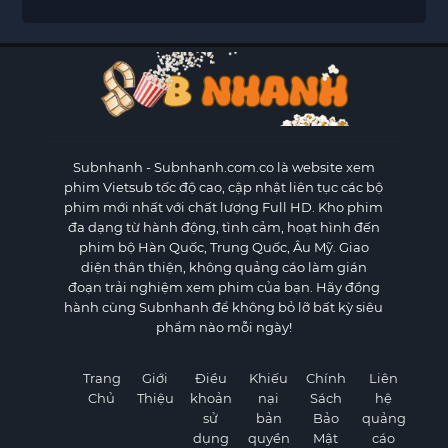
Subnhanh
- Subnhanh.com.co là website xem
phim Vietsub tốc độ cao, cập nhật liên tục các bộ
phim mới nhất với chất lượng Full HD. Kho phim
đa dạng từ hành động, tình cảm, hoạt hình đến
phim bộ Hàn Quốc, Trung Quốc, Âu Mỹ. Giao
diện thân thiện, không quảng cáo làm gián
đoạn trải nghiệm xem phim của bạn. Hãy đồng
hành cùng Subnhanh để không bỏ lỡ bất kỳ siêu
phẩm nào mỗi ngày!
Trang
Giới
Điều
Khiếu
Chính
Liên
Chủ
Thiệu
khoản
nại
Sách
hệ
sử
bản
Bảo
quảng
dụng
quyền
Mật
cáo