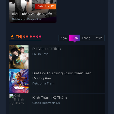
Vietsub - HD
Kiêu Hãnh Và Định Kiến
Pride and Prejudice
THỊNH HÀNH
Ngày
Tuần
Tháng
Tất cả
Rơi Vào Lưới Tình
Fall in Love
Biệt Đội Thú Cưng: Cuộc Chiến Trên
Đường Ray
Pets on a Train
Kinh Thành Kỳ Thám
Cases Between Us