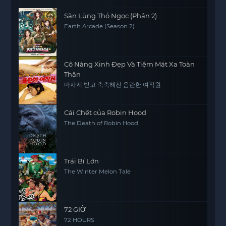
Săn Lùng Thỏ Ngọc (Phần 2)
Earth Arcade (Season 2)
Cô Nàng Xinh Đẹp Và Tiệm Mát Xa Toàn
Thân
마사지 받고 축축해진 음란한 여직원
Cái Chết của Robin Hood
The Death of Robin Hood
Trái Bí Lớn
The Winter Melon Tale
72 GIỜ
72 HOURS