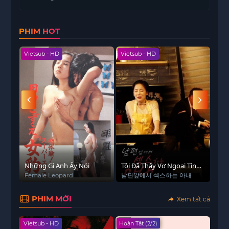
này đang thu hút sự chú ý với phiên bản làm mới
(remake) ra mắt vào năm 2026.
PHIM HOT
Vietsub - HD
Vietsub - HD
Viet
 - HD
Những Gì Anh Ấy Nói
Tôi Đã Thấy Vợ Ngoại Tình
Học
Trước Mặt Mình
Female Leopard
남편앞에서 섹스하는 아내
The
Ac
PHIM MỚI
Xem tất cả
Vietsub - HD
Hoàn Tất (2/2)