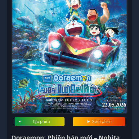
Tập phim
Xem phim
Doraemon: Phiên bản mới – Nobita