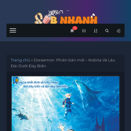
0
Menu
Trang chủ
»
Doraemon: Phiên bản mới – Nobita Và Lâu
Đài Dưới Đáy Biển