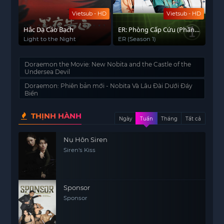
Vietsub - HD
Vietsub - HD
Hắc Dạ Cáo Bạch
ER: Phòng Cấp Cứu (Phần
1)
Light to the Night
ER (Season 1)
Doraemon the Movie: New Nobita and the Castle of the
Undersea Devil
Doraemon: Phiên bản mới - Nobita Và Lâu Đài Dưới Đáy
Biển
THỊNH HÀNH
Ngày
Tuần
Tháng
Tất cả
Nụ Hôn Siren
Siren's Kiss
Sponsor
Sponsor