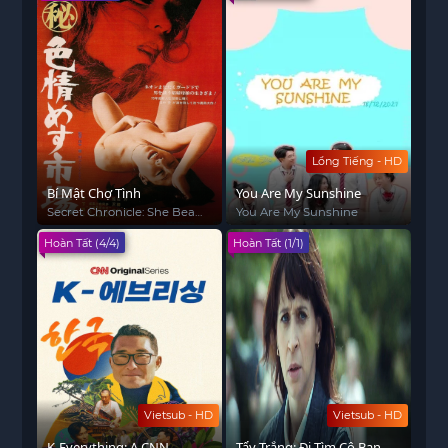
Lồng Tiếng - HD
Bí Mật Chợ Tình
You Are My Sunshine
Secret Chronicle: She Beast
You Are My Sunshine
Market
Hoàn Tất (4/4)
Hoàn Tất (1/1)
Vietsub - HD
Vietsub - HD
K-Everything: A CNN
Tẩy Trắng: Đi Tìm Cô Bạn