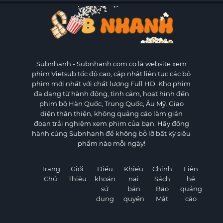
Subnhanh
- Subnhanh.com.co là website xem
phim Vietsub tốc độ cao, cập nhật liên tục các bộ
phim mới nhất với chất lượng Full HD. Kho phim
đa dạng từ hành động, tình cảm, hoạt hình đến
phim bộ Hàn Quốc, Trung Quốc, Âu Mỹ. Giao
diện thân thiện, không quảng cáo làm gián
đoạn trải nghiệm xem phim của bạn. Hãy đồng
hành cùng Subnhanh để không bỏ lỡ bất kỳ siêu
phẩm nào mỗi ngày!
Trang
Giới
Điều
Khiếu
Chính
Liên
Chủ
Thiệu
khoản
nại
Sách
hệ
sử
bản
Bảo
quảng
dụng
quyền
Mật
cáo
×