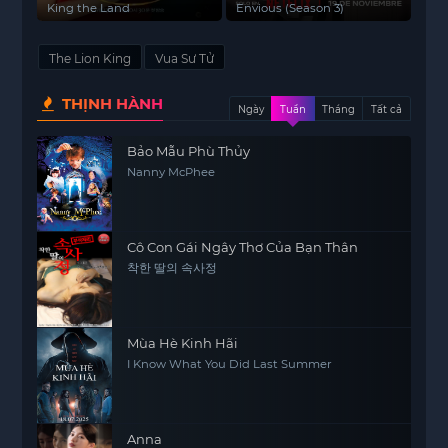
King the Land
Envious (Season 3)
The Lion King
Vua Sư Tử
THỊNH HÀNH
Ngày
Tuần
Tháng
Tất cả
Bảo Mẫu Phù Thủy
Nanny McPhee
Cô Con Gái Ngây Thơ Của Bạn Thân
착한 딸의 속사정
Mùa Hè Kinh Hãi
I Know What You Did Last Summer
Anna