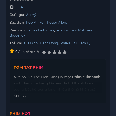
1994
Quốc gia:
Âu Mỹ
Đạo diễn:
Rob Minkoff
Roger Allers
Diễn viên:
James Earl Jones
Jeremy Irons
Matthew
Broderick
Thể loại:
Gia Đình
,
Hành Động
,
Phiêu Lưu
,
Tâm Lý
0
/
0
đánh giá
5
TÓM TẮT PHIM
Vua Sư Tử
(The Lion King) là một
Phim subnhanh
kinh điển của hãng Disney, đã trở thành biểu
tượng bất hủ trong lòng nhiều thế hệ khán giả
trên toàn thế giới. Bộ phim kể về hành trình
Mở rộng...
trưởng thành của Simba – hoàng tử sư tử nhỏ bé,
người kế thừa ngai vàng Vua Sư Tử nhưng buộc
PHIM HOT
phải lưu lạc sau cái chết bất ngờ của cha mình là