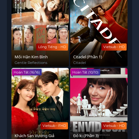
Lồng Tiếng - HD
Vietsub - HD
Mối Hận Kim Bình
Citadel (Phần 1)
Gentle Reflections
Citadel
Hoàn Tất (16/16)
Hoàn Tất (10/10)
Vietsub - FHD
Vietsub - HD
Khách Sạn Vương Giả
Đố kị (Phần 3)