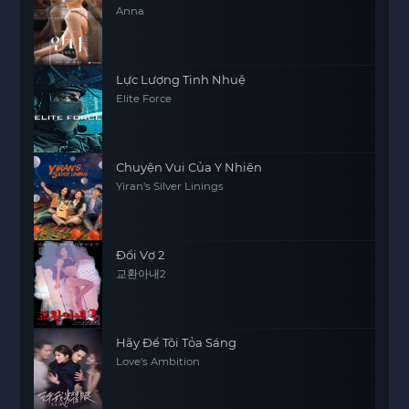
Anna
Lực Lượng Tinh Nhuệ
Elite Force
Chuyện Vui Của Y Nhiên
Yiran's Silver Linings
Đổi Vợ 2
교환아내2
Hãy Để Tôi Tỏa Sáng
Love's Ambition