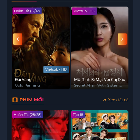
Mufasa.
Hoàn Tất (12/12)
Vietsub - HD
Hoàn
Bị lừa gạt bởi người chú độc ác Scar – kẻ luôn
thèm khát quyền lực, Simba sống trong mặc cảm
tội lỗi và xa rời quê hương. Trên hành trình trưởng
thành, cậu gặp gỡ những người bạn trung thành
như Timon và Pumbaa – hai nhân vật hài hước đã
giúp cậu học cách sống tự do và đối mặt với quá
khứ. Khi nhận ra sự thật và bản lĩnh được tôi
luyện, Simba quyết định trở về, chiến đấu để
Vietsub - HD
giành lại vương quốc và khôi phục sự cân bằng
Đãi Vàng
Mối Tình Bí Mật Với Chị Dâu
Khô
cho vùng đất thiêng liêng.
ジ
Gold Panning
Secret Affair With Sister in
Mer
law
Vua Sư Tử – Vietsub Full HD
chinh phục người
PHIM MỚI
Xem tất cả
xem không chỉ bởi phần hình ảnh rực rỡ, âm nhạc
sống động mà còn bởi những thông điệp sâu sắc
Hoàn Tất (28/28)
Tập 18
về tình cảm gia đình, trách nhiệm và lòng dũng
cảm. Đây là bộ phim phù hợp với mọi lứa tuổi và
là lựa chọn hoàn hảo cho những buổi xem phim
đầy ý nghĩa.